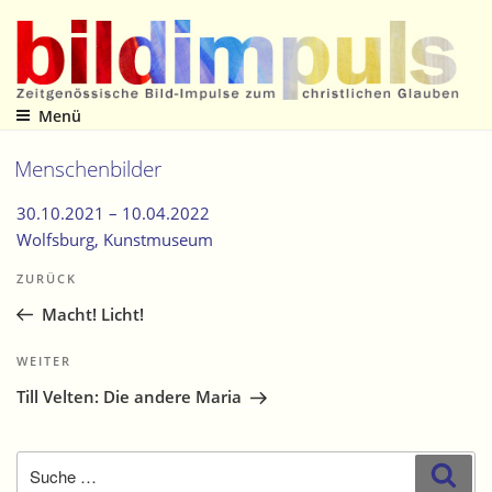
Zum
Inhalt
springen
Menü
Zeitgenössische Bild-Impulse zum christlichen Glauben
Menschenbilder
30.10.2021 –
10.04.2022
Wolfsburg
, Kunstmuseum
Beitragsnavigation
Vorheriger
ZURÜCK
Beitrag
Macht! Licht!
Nächster
WEITER
Beitrag
Till Velten: Die andere Maria
Suche
Suc
nach: