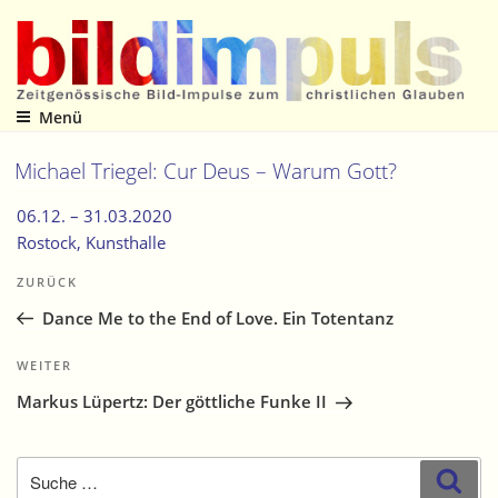
Zum
Inhalt
springen
Menü
Zeitgenössische Bild-Impulse zum christlichen Glauben
Michael Triegel: Cur Deus – Warum Gott?
06.12. –
31.03.2020
Rostock
, Kunsthalle
Beitragsnavigation
Vorheriger
ZURÜCK
Beitrag
Dance Me to the End of Love. Ein Totentanz
Nächster
WEITER
Beitrag
Markus Lüpertz: Der göttliche Funke II
Suche
Suc
nach: