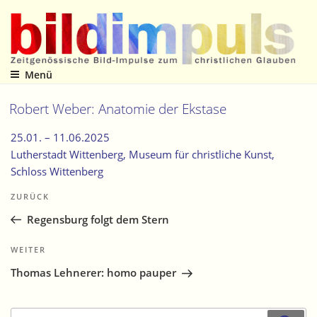
Zum
Inhalt
springen
Menü
Zeitgenössische Bild-Impulse zum christlichen Glauben
Robert Weber: Anatomie der Ekstase
25.01. –
11.06.2025
Lutherstadt Wittenberg
, Museum für christliche Kunst,
Schloss Wittenberg
Beitragsnavigation
Vorheriger
ZURÜCK
Beitrag
Regensburg folgt dem Stern
Nächster
WEITER
Beitrag
Thomas Lehnerer: homo pauper
Suche