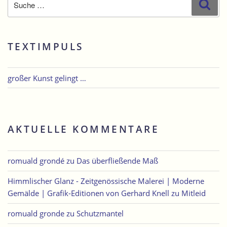
Suc
nach:
TEXTIMPULS
großer Kunst gelingt …
AKTUELLE KOMMENTARE
romuald grondé
zu
Das überfließende Maß
Himmlischer Glanz - Zeitgenössische Malerei | Moderne
Gemälde | Grafik-Editionen von Gerhard Knell
zu
Mitleid
romuald gronde
zu
Schutzmantel