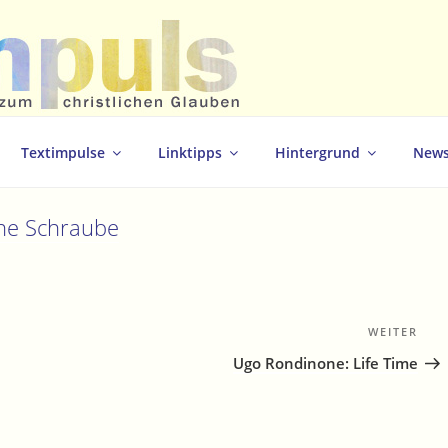
christlichen Glauben
Textimpulse
Linktipps
Hintergrund
News
che Schraube
WEITER
Näc
Bei
Ugo Rondinone: Life Time