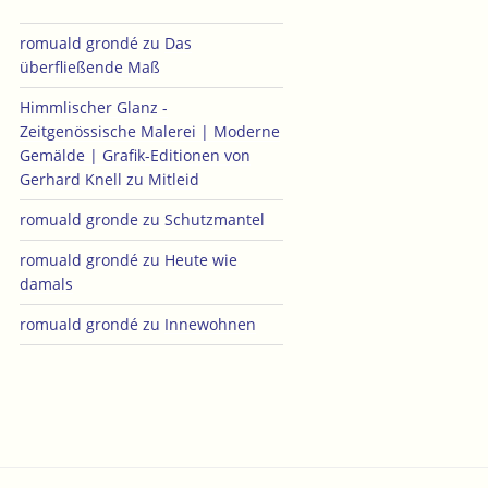
romuald grondé
zu
Das
überfließende Maß
Himmlischer Glanz -
Zeitgenössische Malerei | Moderne
Gemälde | Grafik-Editionen von
Gerhard Knell
zu
Mitleid
romuald gronde
zu
Schutzmantel
romuald grondé
zu
Heute wie
damals
romuald grondé
zu
Innewohnen