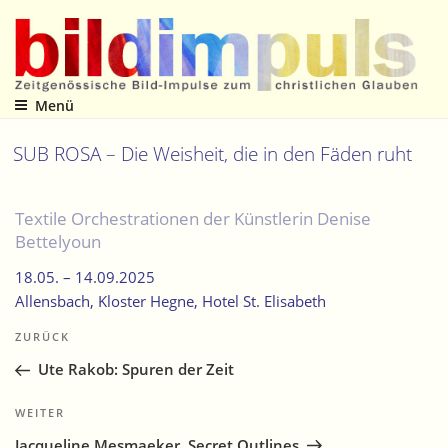
Zum
Inhalt
springen
Menü
Zeitgenössische Bild-Impulse zum christlichen Glauben
SUB ROSA – Die Weisheit, die in den Fäden ruht
Textile Orchestrationen der Künstlerin Denise
Bettelyoun
18.05. –
14.09.2025
Allensbach, Kloster Hegne
, Hotel St. Elisabeth
Beitragsnavigation
Vorheriger
ZURÜCK
Beitrag
Ute Rakob: Spuren der Zeit
Nächster
WEITER
Beitrag
Jacqueline Mesmaeker. Secret Outlines