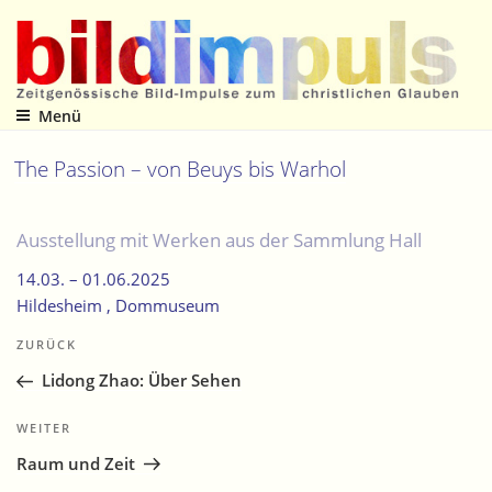
Zum
Inhalt
springen
Menü
Zeitgenössische Bild-Impulse zum christlichen Glauben
The Passion – von Beuys bis Warhol
Ausstellung mit Werken aus der Sammlung Hall
14.03. –
01.06.2025
Hildesheim
, Dommuseum
Beitragsnavigation
Vorheriger
ZURÜCK
Beitrag
Lidong Zhao: Über Sehen
Nächster
WEITER
Beitrag
Raum und Zeit