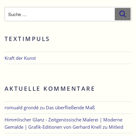
Suche
Suc
nach:
TEXTIMPULS
Kraft der Kunst
AKTUELLE KOMMENTARE
romuald grondé
zu
Das überfließende Maß
Himmlischer Glanz - Zeitgenössische Malerei | Moderne
Gemälde | Grafik-Editionen von Gerhard Knell
zu
Mitleid