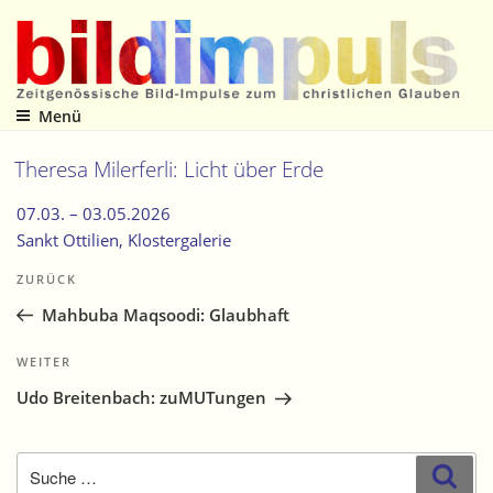
Zum
Inhalt
springen
Menü
Zeitgenössische Bild-Impulse zum christlichen Glauben
Theresa Milerferli: Licht über Erde
07.03. –
03.05.2026
Sankt Ottilien
, Klostergalerie
Beitragsnavigation
Vorheriger
ZURÜCK
Beitrag
Mahbuba Maqsoodi: Glaubhaft
Nächster
WEITER
Beitrag
Udo Breitenbach: zuMUTungen
Suche
Suc
nach: