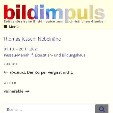
Zum
Inhalt
springen
Menü
Zeitgenössische Bild-Impulse zum christlichen Glauben
Thomas Jessen: Nebelnähe
01.10. –
26.11.2021
Passau-Mariahilf
, Exerzitien- und Bildungshaus
Beitragsnavigation
Vorheriger
ZURÜCK
Beitrag
τραῦμα. Der Körper vergisst nicht.
Nächster
WEITER
Beitrag
vulnerable
Suche
Suc
nach: