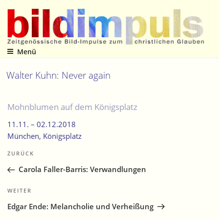
Zum
Inhalt
springen
Menü
Zeitgenössische Bild-Impulse zum christlichen Glauben
Walter Kuhn: Never again
Mohnblumen auf dem Königsplatz
11.11. –
02.12.2018
München
, Königsplatz
Beitragsnavigation
Vorheriger
ZURÜCK
Beitrag
Carola Faller-Barris: Verwandlungen
Nächster
WEITER
Beitrag
Edgar Ende: Melancholie und Verheißung