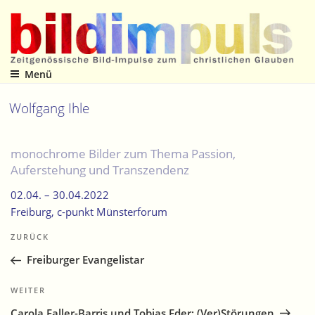
Zum
Inhalt
springen
Menü
Zeitgenössische Bild-Impulse zum christlichen Glauben
Wolfgang Ihle
monochrome Bilder zum Thema Passion,
Auferstehung und Transzendenz
02.04. –
30.04.2022
Freiburg
, c-punkt Münsterforum
Beitragsnavigation
Vorheriger
ZURÜCK
Beitrag
Freiburger Evangelistar
Nächster
WEITER
Beitrag
Carola Faller-Barris und Tobias Eder: (Ver)Störungen