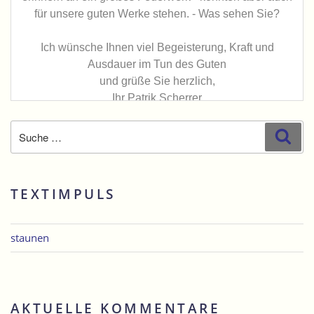
Suche
Suc
nach:
TEXTIMPULS
staunen
AKTUELLE KOMMENTARE