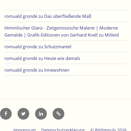
romuald grondé
zu
Das überfließende Maß
Himmlischer Glanz - Zeitgenössische Malerei | Moderne
Gemälde | Grafik-Editionen von Gerhard Knell
zu
Mitleid
romuald gronde
zu
Schutzmantel
romuald grondé
zu
Heute wie damals
romuald grondé
zu
Innewohnen
Facebook
Twitter
LinkedIn
Xing
Impressum
Datenschutzerklärung
© Bildimpuls 2026