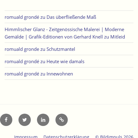
romuald grondé
zu
Das überfließende Maß
Himmlischer Glanz - Zeitgenössische Malerei | Moderne
Gemälde | Grafik-Editionen von Gerhard Knell
zu
Mitleid
romuald gronde
zu
Schutzmantel
romuald grondé
zu
Heute wie damals
romuald grondé
zu
Innewohnen
Facebook
Twitter
LinkedIn
Xing
Impressum
Datenschutzerklärung
© Bildimpuls 2026