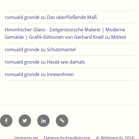
romuald grondé
zu
Das überfließende Maß
Himmlischer Glanz - Zeitgenössische Malerei | Moderne
Gemälde | Grafik-Editionen von Gerhard Knell
zu
Mitleid
romuald gronde
zu
Schutzmantel
romuald grondé
zu
Heute wie damals
romuald grondé
zu
Innewohnen
Facebook
Twitter
LinkedIn
Xing
Impressum
Datenschutzerklärung
© Bildimpuls 2026