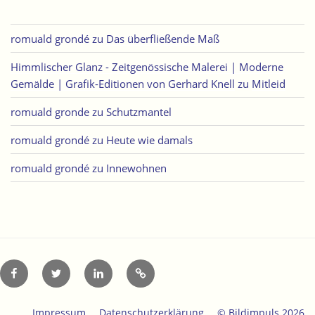
romuald grondé
zu
Das überfließende Maß
Himmlischer Glanz - Zeitgenössische Malerei | Moderne
Gemälde | Grafik-Editionen von Gerhard Knell
zu
Mitleid
romuald gronde
zu
Schutzmantel
romuald grondé
zu
Heute wie damals
romuald grondé
zu
Innewohnen
Facebook
Twitter
LinkedIn
Xing
Impressum
Datenschutzerklärung
© Bildimpuls 2026