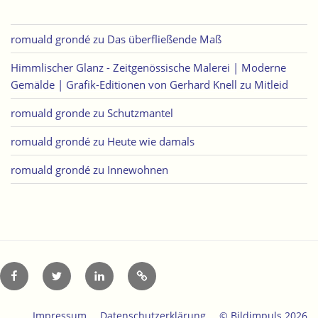
romuald grondé
zu
Das überfließende Maß
Himmlischer Glanz - Zeitgenössische Malerei | Moderne
Gemälde | Grafik-Editionen von Gerhard Knell
zu
Mitleid
romuald gronde
zu
Schutzmantel
romuald grondé
zu
Heute wie damals
romuald grondé
zu
Innewohnen
Facebook
Twitter
LinkedIn
Xing
Impressum
Datenschutzerklärung
© Bildimpuls 2026