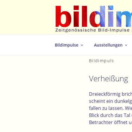
Zum
Inhalt
springen
Zeitgenössische Bild-Impulse zum 
Bildimpulse
Ausstellungen
Bildimpuls
Verheißung
Dreieckförmig bric
scheint ein dunkelg
fallen zu lassen. 
Blick durch das Tal
Betrachter öffnet 