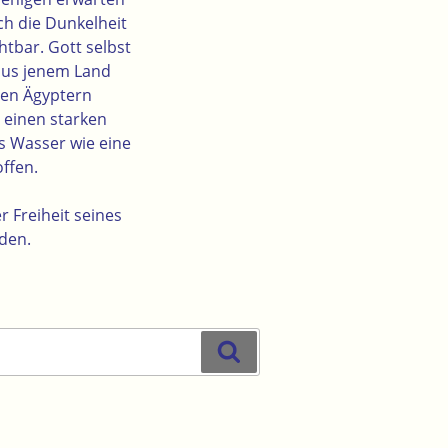
ch die Dunkelheit
tbar. Gott selbst
 aus jenem Land
 den Ägyptern
 einen starken
s Wasser wie eine
offen.
r Freiheit seines
den.
Suchen