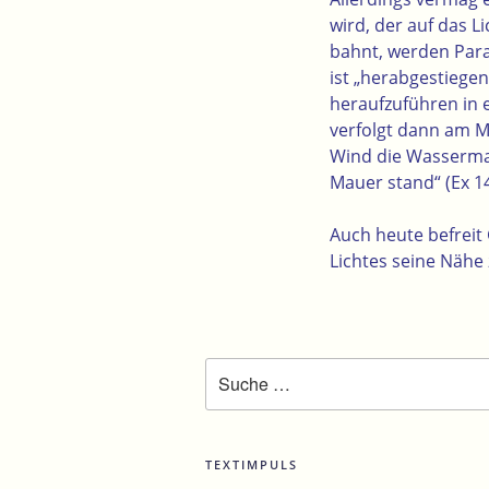
wird, der auf das L
bahnt, werden Para
ist „herabgestiege
heraufzuführen in e
verfolgt dann am M
Wind die Wassermaß
Mauer stand“ (Ex 14
Auch heute befreit 
Lichtes seine Nähe
Suche
nach:
TEXTIMPULS