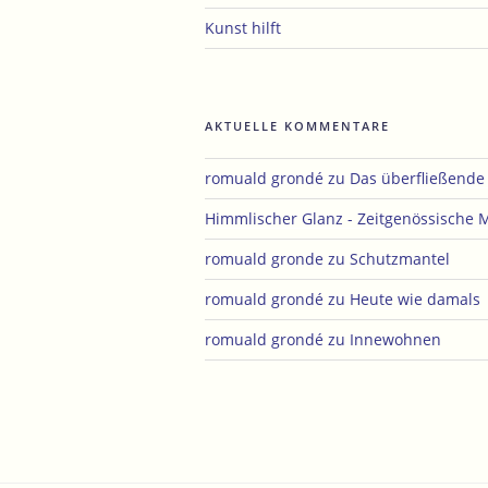
Kunst hilft
AKTUELLE KOMMENTARE
romuald grondé
zu
Das überfließend
Himmlischer Glanz - Zeitgenössische 
romuald gronde
zu
Schutzmantel
romuald grondé
zu
Heute wie damals
romuald grondé
zu
Innewohnen