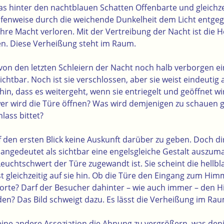
das hinter den nachtblauen Schatten Offenbarte und gleichz
stufenweise durch die weichende Dunkelheit dem Licht entge
ihre Macht verloren. Mit der Vertreibung der Nacht ist die 
n. Diese Verheißung steht im Raum.
von den letzten Schleiern der Nacht noch halb verborgen ei
ichtbar. Noch ist sie verschlossen, aber sie weist eindeutig
 hin, dass es weitergeht, wenn sie entriegelt und geöffnet w
er wird die Türe öffnen? Was wird demjenigen zu schauen 
lass bittet?
f den ersten Blick keine Auskunft darüber zu geben. Doch di
 angedeutet als sichtbar eine engelsgleiche Gestalt auszum
uchtschwert der Türe zugewandt ist. Sie scheint die hellbl
gleichzeitig auf sie hin. Ob die Türe den Eingang zum Himme
orte? Darf der Besucher dahinter – wie auch immer – den 
en? Das Bild schweigt dazu. Es lässt die Verheißung im Ra
eine andere Assoziation die Ahnung zu vergrößern, was den