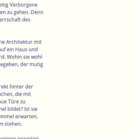
eitig Verborgene
gen zu gehen. Denn
Herrschaft des
ne Architektur mit
 auf ein Haus und
ird. Wohin sie wohl
gegeben, der mutig
rekt hinter der
achen, die mit
aue Türe zu
l bildet? Ist sie
Himmel erwarten,
um stehen.
jenigen erwarten