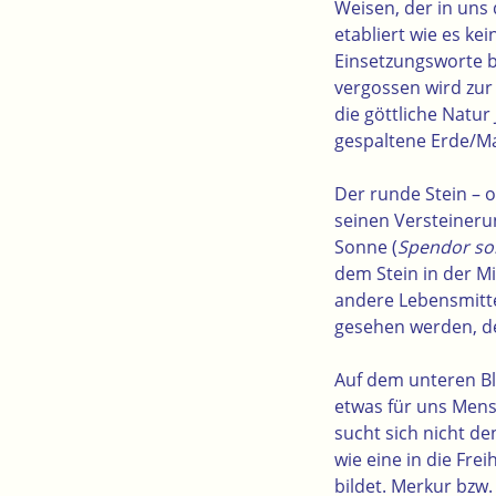
Weisen, der in uns
etabliert wie es k
Einsetzungsworte be
vergossen wird zur 
die göttliche Natur
gespaltene Erde/Ma
Der runde Stein
– o
seinen Versteineru
Sonne (
Spendor sol
dem Stein in der M
andere Lebensmitte
gesehen werden, de
Auf dem unteren Bl
etwas für uns Mens
sucht sich nicht d
wie eine in die Fre
bildet. Merkur bzw.