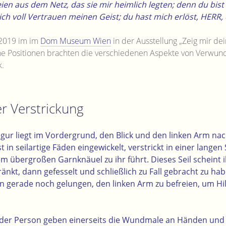
ien aus dem Netz, das sie mir heimlich legten; denn du bist
ich voll Vertrauen meinen Geist; du hast mich erlöst, HERR,
 2019 im im
Dom Museum Wien
in der Ausstellung „Zeig mir de
he Positionen brachten die verschiedenen Aspekte von Verwu
.
er Verstrickung
igur liegt im Vordergrund, den Blick und den linken Arm na
 ist in seilartige Fäden eingewickelt, verstrickt in einer langen
 übergroßen Garnknäuel zu ihr führt. Dieses Seil scheint i
nkt, dann gefesselt und schließlich zu Fall gebracht zu hab
son gerade noch gelungen, den linken Arm zu befreien, um H
 der Person geben einerseits die Wundmale an Händen und 