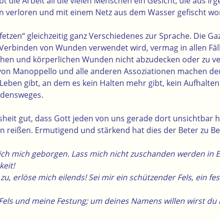
ibt die Arbeit all die vielen Menschen ein Gesicht, die aus 
n verloren und mit einem Netz aus dem Wasser gefischt wo
ffetzen“ gleichzeitig ganz Verschiedenes zur Sprache. Die Gaz
Verbinden von Wunden verwendet wird, vermag in allen Fäll
schen und körperlichen Wunden nicht abzudecken oder zu v
von Manoppello und alle anderen Assoziationen machen deu
Leben gibt, an dem es kein Halten mehr gibt, kein Aufhalten
idensweges.
heit gut, dass Gott jeden von uns gerade dort unsichtbar hä
n reißen. Ermutigend und stärkend hat dies der Beter zu B
 ich mich geborgen. Lass mich nicht zuschanden werden in E
keit!
zu, erlöse mich eilends! Sei mir ein schützender Fels, ein fe
Fels und meine Festung; um deines Namens willen wirst du