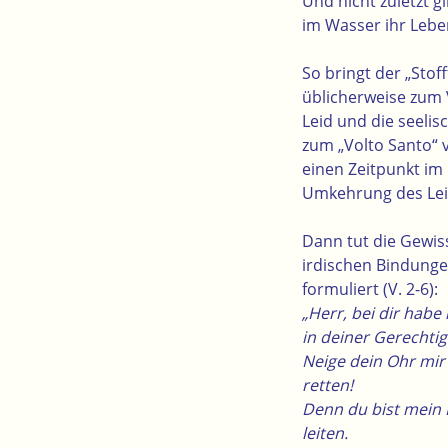
Und nicht zuletzt g
im Wasser ihr Lebe
So bringt der „Stof
üblicherweise zum 
Leid und die seeli
zum „Volto Santo“ 
einen Zeitpunkt im 
Umkehrung des Le
Dann tut die Gewiss
irdischen Bindunge
formuliert (V. 2-6):
„Herr, bei dir habe
in deiner Gerechtig
Neige dein Ohr mir 
retten!
Denn du bist mein 
leiten.