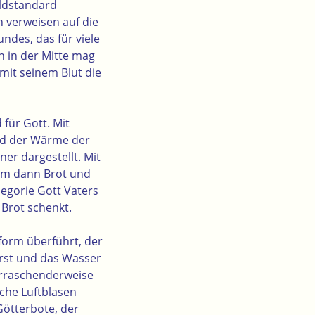
oldstandard
n verweisen auf die
ndes, das für viele
n in der Mitte mag
 mit seinem Blut die
für Gott. Mit
und der Wärme der
er dargestellt. Mit
dem dann Brot und
egorie Gott Vaters
 Brot schenkt.
form überführt, der
irst und das Wasser
erraschenderweise
iche Luftblasen
Götterbote, der