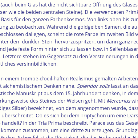
(auch beim Glas hat die nicht sichtbare Öffnung des Glases
er wie die beiden zentralen Steine). Die verwendeten Prim
 Basis für den ganzen Farbenkosmos. Von links oben bis zum
rung zu beobachten. Während die goldgelben Samen, die 
schlossen daliegen, scheint die rote Farbe im zweiten Bild 
nter dem dunklen Stein hervorzuspritzen, um dann ganz rec
nd jede feste Form hinter sich zu lassen bzw. in Seifenblas
Letztere stehen im Gegensatz zu den Versteinerungen in 
tliches versinnbildlichen.
n in einem trompe-d’oeil-haften Realismus gemalten Arbeiten
 alchemistischem Denken nahe.
Splendor solis
lässt an da
mistische Manuskript aus dem 15. Jahrhundert denken, in de
rkungsweise des Steines der Weisen geht. Mit
Mercurius
wir
diges Silber) bezeichnet, von dem angenommen wurde, dass
 überschreitet. Ob es sich bei dem Triptychon um eine Dars
 handelt? In der Tria Prima beschreibt Paracelsus das Geset
kommen zusammen, um eine dritte zu erzeugen. Grundlage
Merkur. Schwefel ist die Flüssigkeit, die das Hohe und das N