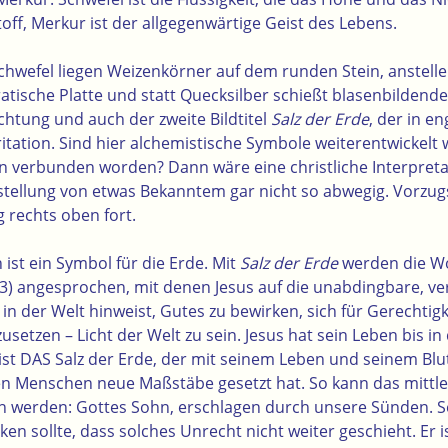
stoff, Merkur ist der allgegenwärtige Geist des Lebens.
hwefel liegen Weizenkörner auf dem runden Stein, anstelle 
atische Platte und statt Quecksilber schießt blasenbildende
htung und auch der zweite Bildtitel
Salz der Erde
, der in e
rritation. Sind hier alchemistische Symbole weiterentwickel
verbunden worden? Dann wäre eine christliche Interpretati
ellung von etwas Bekanntem gar nicht so abwegig. Vorzugs
 rechts oben fort.
n
ist ein Symbol für die Erde. Mit
Salz der Erde
werden die Wo
13) angesprochen, mit denen Jesus auf die unabdingbare, v
in der Welt hinweist, Gutes zu bewirken, sich für Gerechtig
usetzen – Licht der Welt zu sein. Jesus hat sein Leben bis in
 ist DAS Salz der Erde, der mit seinem Leben und seinem Bl
n Menschen neue Maßstäbe gesetzt hat. So kann das mittlere
 werden: Gottes Sohn, erschlagen durch unsere Sünden. Sei
ken sollte, dass solches Unrecht nicht weiter geschieht. Er i