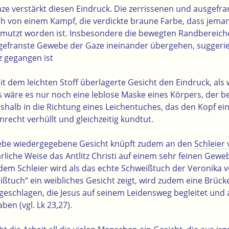
ze verstärkt diesen Eindruck. Die zerrissenen und ausgefra
 von einem Kampf, die verdickte braune Farbe, dass jema
utzt worden ist. Insbesondere die bewegten Randbereiche
efranste Gewebe der Gaze ineinander übergehen, suggerier
z gegangen ist
it dem leichten Stoff überlagerte Gesicht den Eindruck, als 
 wäre es nur noch eine leblose Maske eines Körpers, der bere
eshalb in die Richtung eines Leichentuches, das den Kopf e
nrecht verhüllt und gleichzeitig kundtut.
ebe wiedergegebene Gesicht knüpft zudem an den
Schleier
rliche Weise das Antlitz Christi auf einem sehr feinen Gewe
 dem Schleier wird als das echte Schweißtuch der Veronika v
ißtuch“ ein weibliches Gesicht zeigt, wird zudem eine Brüc
eschlagen, die Jesus auf seinem Leidensweg begleitet und a
ben (vgl. Lk 23,27).