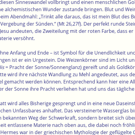
 diesen Sinneswandel vollbringt und einen menschlichen G
eine alchemistischen Wunder zustande bringen. Blut und Wei
im Abendmahl: „Trinkt alle daraus, das ist mein Blut des Bu
Vergebung der Sünden.“ (Mt 26,27f). Der perfekt runde Stei
 Jesu andeuten, die Zweiteilung mit der roten Farbe, dass er
terie versöhnt.
hne Anfang und Ende – ist Symbol für die Unendlichkeit und 
ngen ist er ein Urgestein. Die Weizenkörner sind im Licht 
is
= Pracht der Sonne/Sonnenglanz) gereift und als Goldkörn
itte wird ihre nächste Wandlung zu Mehl angedeutet, aus 
l gemacht werden können. Entsprechend kann hier eine All
r der Sonne ihre Pracht verliehen hat und uns das tägliche
att
wird alles Bisherige gesprengt und in eine neue Daseins
chen Unfassbares anhaftet. Das versteinerte Wasserglas b
en bekannten Weg der Schwerkraft, sondern breitet sich üb
iheit entlassene Materie nach oben aus, die dabei noch fröhl
 Hermes war in der griechischen Mythologie der geflügelte 