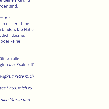
irgendeinem Grund
rden sind.
e, die
en das erlittene
erbinden. Die Nähe
tlich, dass es
 oder keine
lt, wo alle
eginn des Psalms 31
wigkeit; rette mich
stes Haus, mich zu
 mich führen und