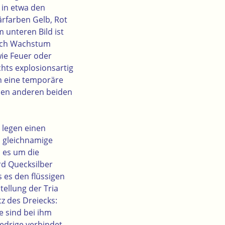
 in etwa den
ärfarben Gelb, Rot
 unteren Bild ist
auch Wachstum
wie Feuer oder
hts explosionsartig
en eine temporäre
den anderen beiden
 legen einen
s gleichnamige
m es um die
d Quecksilber
 es den flüssigen
tellung der Tria
z des Dreiecks:
 sind bei ihm
iedrige verbindet.