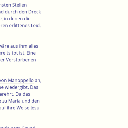
nsten Stellen
nd durch den Dreck
, in denen die
en erlittenes Leid,
wäre aus ihm alles
its tot ist. Eine
iner Verstorbenen
 von Manoppello
an,
be wiedergibt. Das
erehrt. Da das
ke zu Maria und den
uf ihre Weise Jesu