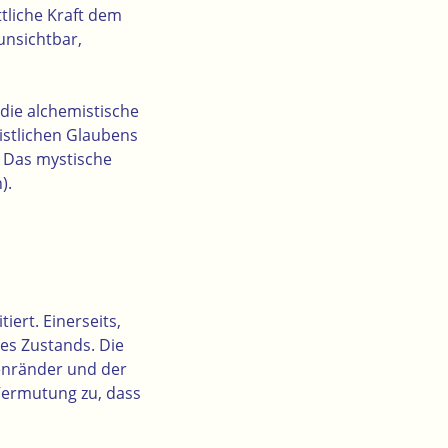
tliche Kraft dem
unsichtbar,
die alchemistische
istlichen Glaubens
: Das mystische
).
iert. Einerseits,
nes Zustands. Die
genränder und der
 Vermutung zu, dass