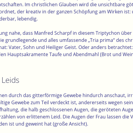
tschaften. Im christlichen Glauben wird die unsichtbare göt
ordnet, der kreativ in der ganzen Schöpfung am Wirken ist: 
derbar, lebendig.
tung nahe, dass Manfred Scharpf in diesem Triptychon über 
die grundlegende und alles umfassende „Tria prima“ des chr
hat: Vater, Sohn und Heiliger Geist. Oder anders betrachtet
den Hauptsakramente Taufe und Abendmahl (Brot und Wein
 Leids
nen durch das gitterförmige Gewebe hindurch anschaut, irrit
altige Gewebe zum Teil verdeckt ist, andererseits wegen sei
pfhaltung, die halb geschlossenen Augen, die geröteten Au
zählen von erlittenem Leid. Die Augen der Frau lassen die
en ist und geweint hat (
große Ansicht
).