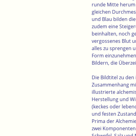
runde Mitte herum 
gleichen Durchmess
und Blau bilden die
zudem eine Steige
beinhalten, noch ge
vergossenes Blut u
alles zu sprengen u
Form einzunehmen. 
Bildern, die Überzei
Die Bildtitel zu de
Zusammenhang mit
illustrierte alche
Herstellung und Wi
(keckes oder leben
und festen Zustand
Prima der Alchemie
zwei Komponenten 
Schwefel, Salz und 