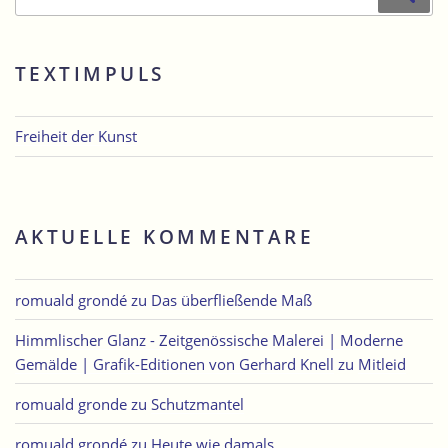
nach:
TEXTIMPULS
Freiheit der Kunst
AKTUELLE KOMMENTARE
romuald grondé
zu
Das überfließende Maß
Himmlischer Glanz - Zeitgenössische Malerei | Moderne
Gemälde | Grafik-Editionen von Gerhard Knell
zu
Mitleid
romuald gronde
zu
Schutzmantel
romuald grondé
zu
Heute wie damals