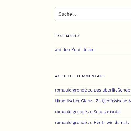
Suche
nach:
TEXTIMPULS
auf den Kopf stellen
AKTUELLE KOMMENTARE
romuald grondé
zu
Das überfließend
Himmlischer Glanz - Zeitgenössische 
romuald gronde
zu
Schutzmantel
romuald grondé
zu
Heute wie damals