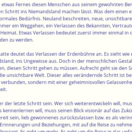
ss etwas Fernes diesen Menschen aus seinem gewohnten Ber
n Schritt ins Niemandsland machen lässt. Was dem einen e
ormales Bedürfnis. Neuland beschreiten, neue, unsichtbar
immer ein Weggehen, ein Verlassen des Bekannten, Vertrau
er Heimat. Etwas Verlassen bedeutet zuerst immer einmal in 
den zu werden.
latte deutet das Verlassen der Erdenbühne an. Es sieht wie
dsland, ins Ungewisse aus.
Doch in der menschlichen Gestalt
en, diesen Schritt gehen zu müssen.
Aufrecht geht sie den S
die unsichtbare Welt. Dieser alles verändernde Schritt ist bei
verbunden, sondern mit einer geheimnisvollen Gelassenhe
eit.
 der letzte Schritt sein. Wer sich weiterentwickeln will, mus
kennenlernen will, muss seinen Blick visionär auf das Zukü
reit sein, lieb gewonnenes zurückzulassen bzw. es als verin
Erinnerungen und Beziehungen, mit auf die Reise zu nehme
roviant. Es geht um mehr. Es geht um die Reise in das unfas