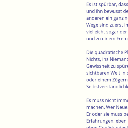
Es ist spürbar, da
und ihn bewusst de
anderen ein ganz n
Wege sind zuerst 
vielleicht sogar d
und zu einem Frem
Die quadratische P
Nichts, ins Nieman
Gewissheit zu spür
sichtbaren Welt in 
oder einem Zögern 
Selbstverständlichk
Es muss nicht immer
machen. Wer Neues 
Er oder sie muss be
Erfahrungen, eben 
ohne Gepäck oder P