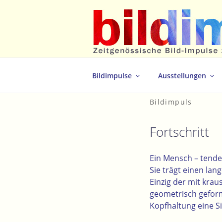
Zum
Inhalt
springen
Zeitgenössische Bild-Impulse zum 
Bildimpulse
Ausstellungen
Bildimpuls
Fortschritt
Ein Mensch – tenden
Sie trägt einen la
Einzig
der
mit krau
geometrisch geform
Kopfhaltung eine Si