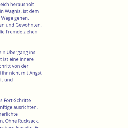
eich herausholt
in Wagnis, ist dem
e Wege gehen.
ten und Gewohnten,
die Fremde ziehen
 ein Übergang ins
 ist eine innere
chritt von der
 ihr nicht mit Angst
it und
s Fort-Schritte
nftige ausrichten.
nerlichte
n. Ohne Rucksack,
sbare Jenseits. Es