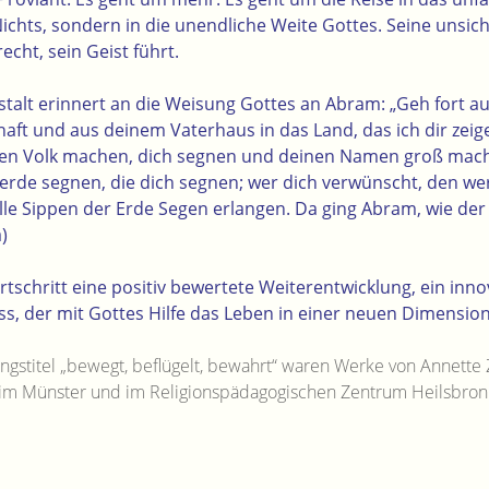
s Nichts, sondern in die unendliche Weite Gottes. Seine uns
recht, sein Geist führt.
stalt erinnert an die Weisung Gottes an Abram: „Geh fort a
aft und aus deinem Vaterhaus in das Land, das ich dir zeig
ßen Volk machen, dich segnen und deinen Namen groß mach
 werde segnen, die dich segnen; wer dich verwünscht, den we
alle Sippen der Erde Segen erlangen. Da ging Abram, wie der
)
ortschritt eine positiv bewertete Weiterentwicklung, ein innov
s, der mit Gottes Hilfe das Leben in einer neuen Dimension 
ngstitel „bewegt, beflügelt, bewahrt“ waren Werke von Annette
 im Münster und im Religionspädagogischen Zentrum Heilsbronn