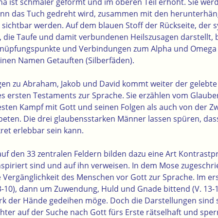
a ist schmaler geformt und im oberen Teil erhöht. Sie werd
wenn das Tuch gedreht wird, zusammen mit den herunterhä
g sichtbar werden. Auf dem blauen Stoff der Rückseite, der 
 die Taufe und damit verbundenen Heilszusagen darstellt, 
nknüpfungspunkte und Verbindungen zum Alpha und Omega 
seinen Namen Getauften (
Silberfäden
).
gen zu Abraham, Jakob und David kommt weiter der gelebte
es ersten Testaments zur Sprache. Sie erzählen vom Glaube
sten Kampf mit Gott und seinen Folgen als auch von der Z
eten. Die drei glaubensstarken Männer lassen spüren, dass
et erlebbar sein kann.
auf den 33 zentralen Feldern bilden dazu eine Art Kontras
nspiriert sind und auf ihn verweisen. In dem Mose zugesch
e Vergänglichkeit des Menschen vor Gott zur Sprache. Im er
 3-10), dann um Zuwendung, Huld und Gnade bittend (V. 13-1
k der Hände gedeihen möge. Doch die Darstellungen sind s
hter auf der Suche nach Gott fürs Erste rätselhaft und sper