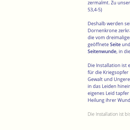
zermalmt. Zu unsere
53,4-5)
Deshalb werden sei
Dornenkrone zerkr
die vom dreimalige
geöffnete
Seite
und
Seitenwunde
, in 
Die Installation is
für die Kriegsopfer
Gewalt und Ungerec
in das Leiden hinei
eigenes Leid tapfe
Heilung ihrer Wunde
Die Installation ist 