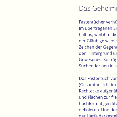
Das Geheimn
Fastentücher verhül
Im übertragenen Si
haltlos, weil ihm 
der Gläubige wied
Zeichen der Gegenw
den Hintergrund und
Gewesenes. So träg
Suchender neu in s
Das Fastentuch von
(
Gesamtansicht im
Rechtecke aufgenäht
und Flächen zur fre
hochformatigen Stof
definieren. Und doc
der Harfe dargestel