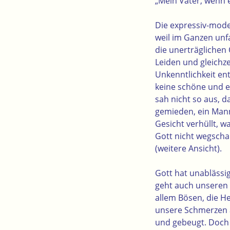
„Mein Vater, wenn e
Die expressiv-moder
weil im Ganzen unf
die unerträglichen
Leiden und gleichze
Unkenntlichkeit en
keine schöne und ed
sah nicht so aus, 
gemieden, ein Mann
Gesicht verhüllt, w
Gott nicht wegschau
(
weitere Ansicht
).
Gott hat unablässig
geht auch unseren L
allem Bösen, die H
unsere Schmerzen a
und gebeugt. Doch