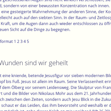
d, sondern von einer bewussten Konzentration nach innen.
 eine gesteigerte Wahrnehmung der anderen Sinne, der Ko
ielleicht auch auf den siebten Sinn. In der Raum- und Zeitlos
die Kraft, um die Augen dann auch wieder entschlossen zu öf
euen Sicht auf die Dinge zu begegnen.
ßformat
1
2
3
4
5
Wunden sind wir geheilt
igt eine kniende, betende Jesusfigur vor sieben modernen Bi
pf bis Fuß. Jesus ist allein im Raum. Seine Verlassenheit eri
 dem Ölberg vor seinem Leidensweg. Die Skulptur von Fran
t und die Bilder von Nikolaus Mohr aus dem 21. Jahrhunder
ch zwischen den Zeiten, sondern auch Jesu Blick in die Zuku
 schaut er das Leiden, das ihm bevorsteht und weshalb er d