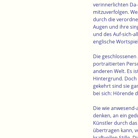
verinnerlichten Da-
mitzuverfolgen. Wei
durch die verordne
Augen und ihre sing
und des Auf-sich-al
englische Wortspie
Die geschlossenen 
portraitierten Pers
anderen Welt. Es is
Hintergrund. Doch d
gekehrt sind sie g
bei sich: Hörende d
Die wie anwesend-a
denken, an ein ged
Künstler durch da
übertragen kann, ve
kraftvollen Stille.