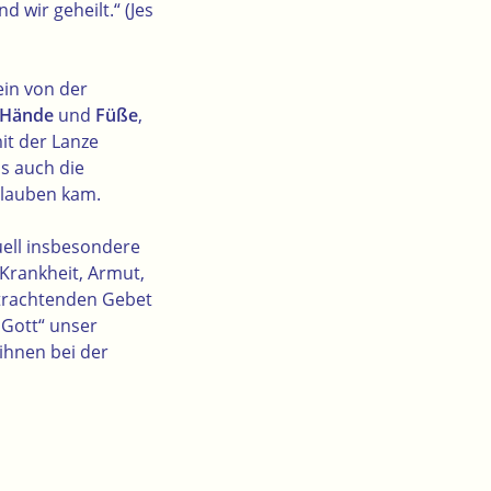
 wir geheilt.“ (Jes
ein von der
Hände
und
Füße
,
mit der Lanze
ls auch die
Glauben kam.
tuell insbesondere
 Krankheit, Armut,
etrachtenden Gebet
 Gott“ unser
ihnen bei der