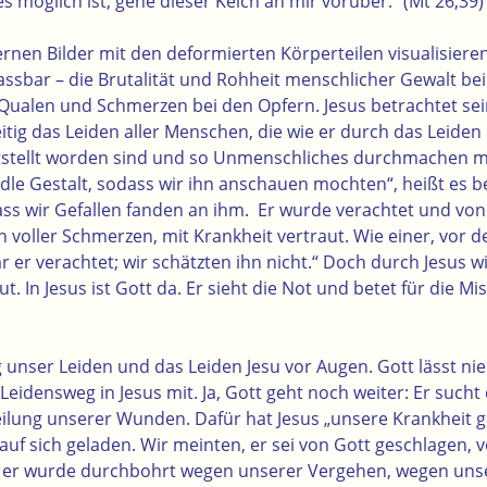
s möglich ist, gehe dieser Kelch an mir vorüber.“ (Mt 26,39)
nen Bilder mit den deformierten Körperteilen visualisieren
assbar – die Brutalität und Rohheit menschlicher Gewalt be
 Qualen und Schmerzen bei den Opfern. Jesus betrachtet s
itig das Leiden aller Menschen, die wie er durch das Leiden 
tstellt worden sind und so Unmenschliches durchmachen mu
le Gestalt, sodass wir ihn anschauen mochten“, heißt es bei 
dass wir Gefallen fanden an ihm. Er wurde verachtet und v
 voller Schmerzen, mit Krankheit vertraut. Wie einer, vor
ar er verachtet; wir schätzten ihn nicht.“ Doch durch Jesus w
t. In Jesus ist Gott da. Er sieht die Not und betet für die M
 unser Leiden und das Leiden Jesu vor Augen. Gott lässt ni
eidensweg in Jesus mit. Ja, Gott geht noch weiter: Er sucht
eilung unserer Wunden. Dafür hat Jesus „unsere Krankheit 
uf sich geladen. Wir meinten, er sei von Gott geschlagen, 
 er wurde durchbohrt wegen unserer Vergehen, wegen uns