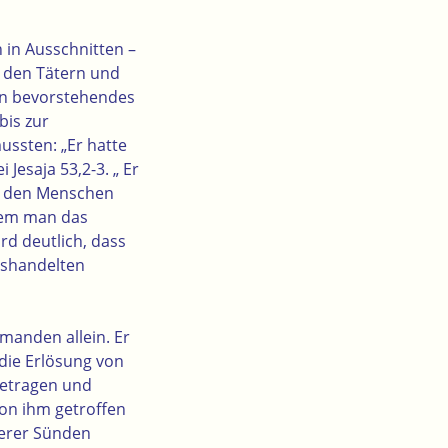
 in Ausschnitten –
i den Tätern und
ein bevorstehendes
bis zur
ssten: „Er hatte
Jesaja 53,2-3. „ Er
on den Menschen
 dem man das
ird deutlich, dass
isshandelten
emanden allein. Er
 die Erlösung von
getragen und
von ihm getroffen
erer Sünden