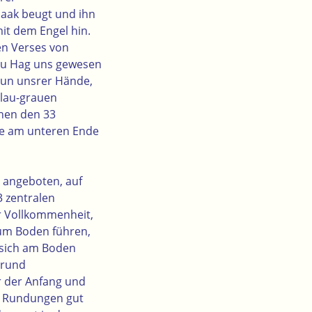
saak beugt und ihn
it dem Engel hin.
en Verses von
 du Hag uns gewesen
Tun unsrer Hände,
blau-grauen
chen den 33
ie am unteren Ende
 angeboten, auf
3 zentralen
ür Vollkommenheit,
zum Boden führen,
 sich am Boden
grund
 der Anfang und
en Rundungen gut