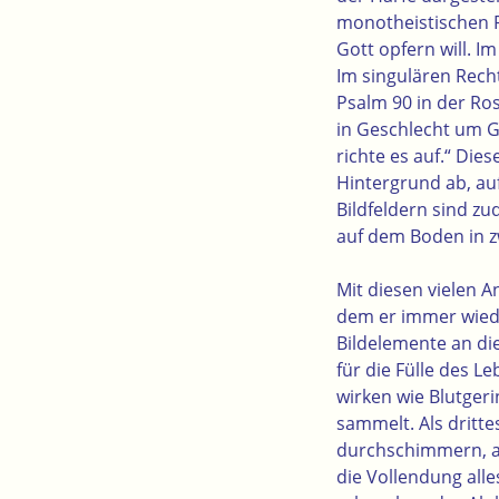
monotheistischen R
Gott opfern will
. I
Im singulären Rech
Psalm 90 in der Ro
in Geschlecht um G
richte es auf.“ Die
Hintergrund ab, au
Bildfeldern sind z
auf dem Boden in z
Mit diesen vielen 
dem er immer wiede
Bildelemente an die
für die Fülle des 
wirken wie Blutger
sammelt. Als dritt
durchschimmern, a
die Vollendung alle