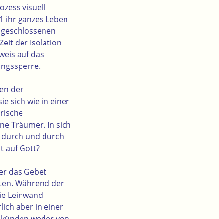
ozess visuell
21 ihr ganzes Leben
e geschlossenen
eit der Isolation
weis auf das
angssperre.
gen der
e sich wie in einer
ärische
ine Träumer. In sich
d durch und durch
t auf Gott?
er das Gebet
rten. Während der
ie Leinwand
lich aber in einer
ie künden weder von