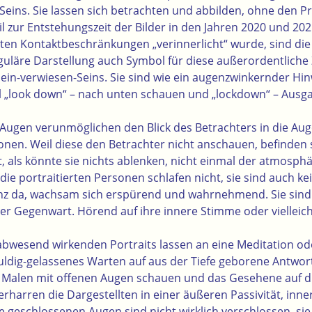
Seins. Sie lassen sich betrachten und abbilden, ohne den Pr
l zur Entstehungszeit der Bilder in den Jahren 2020 und 20
ten Kontaktbeschränkungen „verinnerlicht“ wurde, sind di
uläre Darstellung auch Symbol für diese außerordentliche Z
lein-verwiesen-Seins. Sie sind wie ein augenzwinkernder Hin
l „look down“ – nach unten schauen und „lockdown“ – Ausg
Augen verunmöglichen den Blick des Betrachters in die Au
onen. Weil diese den Betrachter nicht anschauen, befinden si
t, als könnte sie nichts ablenken, nicht einmal der atmosph
ie portraitierten Personen schlafen nicht, sie sind auch ke
anz da, wachsam sich erspürend und wahrnehmend. Sie sin
er Gegenwart. Hörend auf ihre innere Stimme oder vielleich
bwesend wirkenden Portraits lassen an eine Meditation od
uldig-gelassenes Warten auf aus der Tiefe geborene Antwo
s Malen mit offenen Augen schauen und das Gesehene auf d
rharren die Dargestellten in einer äußeren Passivität, inner
 Die geschlossenen Augen sind nicht wirklich verschlossen, s