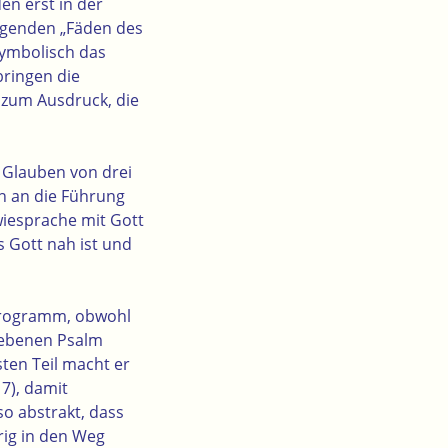
en erst in der
ngenden „Fäden des
symbolisch das
bringen die
zum Ausdruck, die
 Glauben von drei
n an die Führung
wiesprache mit Gott
 Gott nah ist und
tprogramm, obwohl
riebenen Psalm
sten Teil macht er
7), damit
o abstrakt, dass
rig in den Weg