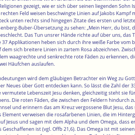
eligionen gezeigt,
wie er sich über seinen liegenden Sohn I
m rechten Feld weisen beschwingte Linien auf Jakobs Kampf m
teck unten rechts sind hingegen Zitate des ersten und letzt
senberg-Buber-Übersetzung zu sehen: „Mein Herr, du bist,
eschlecht. Das Tun unsrer Hände richte auf über uns, das 
se 37 Applikationen heben sich durch ihre weiße Farbe vom 
f dem sich breitere Linien in zartem Rosa abzeichnen. Zwis
udem waagrechte und s
enkrechte rote Fäden zu erkennen, d
wei Häufchen auslaufen
.
Andeutungen wird dem gläubigen Betrachter ein Weg zu Gott
r Neues über Gott entdecken kann. So lässt die Zahl der 3
 vermutete Lebenszeit Jesu denken, gleichzeitig steht sie f
Lebens. Die roten Fäden, die zwischen den Feldern hindurch 
innsel und erinnern das am Kreuz vergossene Blut Jesu, das
es Element verweisen die rosafarbenen Linien, die im Hinter
uf Jesus und sagen mit dem Alpha und dem Omega, dass er
s Geschaffenen ist (vgl. Offb 21,6). Das Omega ist mit sein