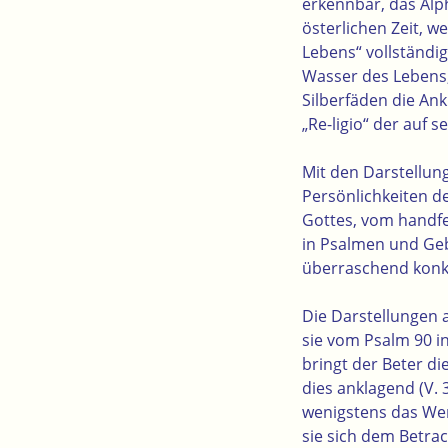
erkennbar, das Alph
österlichen Zeit, 
Lebens“ vollständi
Wasser des Lebens,
Silberfäden die A
„Re-ligio“ der auf 
Mit den Darstellun
Persönlichkeiten d
Gottes, vom handfe
in Psalmen und Geb
überraschend konkr
Die Darstellungen 
sie vom Psalm 90 i
bringt der Beter di
dies anklagend (V.
wenigstens das Wer
sie sich dem Betrac