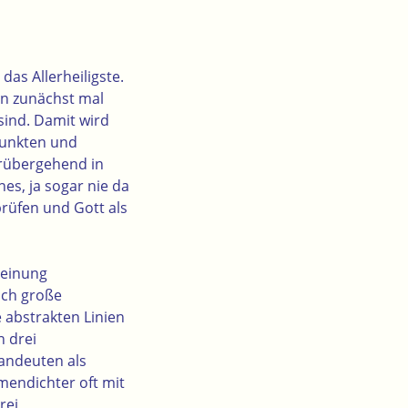
das Allerheiligste.
en zunächst mal
sind. Damit wird
punkten und
orübergehend in
es, ja sogar nie da
rüfen und Gott als
heinung
eich große
 abstrakten Linien
n drei
 andeuten als
lmendichter oft mit
rei