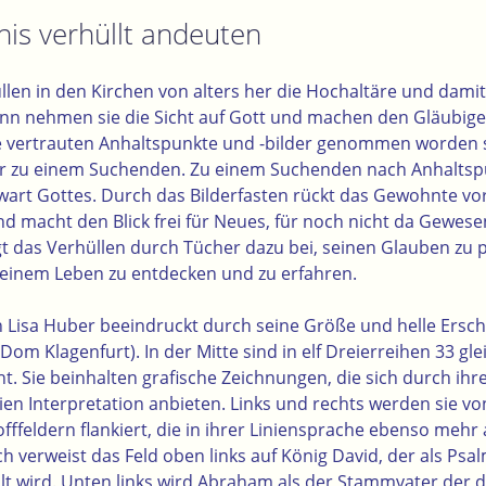
is verhüllt andeuten
len in den Kirchen von alters her die Hochaltäre und damit 
nn nehmen sie die Sicht auf Gott und machen den Gläubig
die vertrauten Anhaltspunkte und -bilder genommen worden 
er zu einem Suchenden. Zu einem Suchenden nach Anhalts
art Gottes. Durch das Bilderfasten rückt das Gewohnte v
 macht den Blick frei für Neues, für noch nicht da Gewesen
t das Verhüllen durch Tücher dazu bei, seinen Glauben zu p
einem Leben zu entdecken und zu erfahren.
 Lisa Huber beeindruckt durch seine Größe und helle Ersc
 Dom Klagenfurt
). In der Mitte sind in elf Dreierreihen 33 gl
. Sie beinhalten grafische Zeichnungen, die sich durch ihre
ien Interpretation anbieten. Links und rechts werden sie vo
ffeldern flankiert, die in ihrer Liniensprache ebenso mehr
h verweist das Feld oben links auf König David, der als Psa
lt wird. Unten links wird Abraham als der Stammvater der d