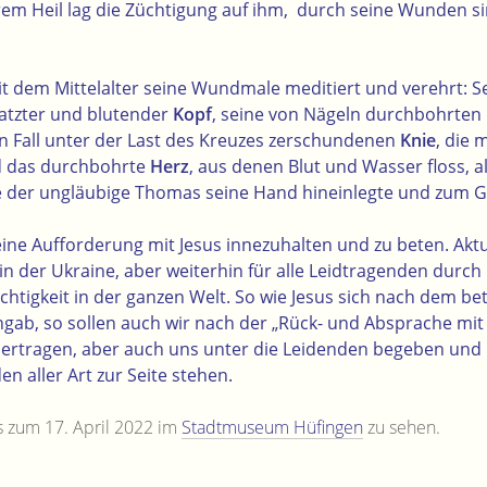
m Heil lag die Züchtigung auf ihm, durch seine Wunden sind
t dem Mittelalter seine Wundmale meditiert und verehrt: S
atzter und blutender
Kopf
, seine von Nägeln durchbohrten
n Fall unter der Last des Kreuzes zerschundenen
Knie
, die 
 das durchbohrte
Herz
, aus denen Blut und Wasser floss, a
die der ungläubige Thomas seine Hand hineinlegte und zum 
t eine Aufforderung mit Jesus innezuhalten und zu beten. Ak
 in der Ukraine, aber weiterhin für alle Leidtragenden durch
htigkeit in der ganzen Welt. So wie Jesus sich nach dem b
ngab, so sollen auch wir nach der „Rück- und Absprache mit
r ertragen, aber auch uns unter die Leidenden begeben und 
n aller Art zur Seite stehen.
bis zum 17. April 2022 im
Stadtmuseum Hüfingen
zu sehen.