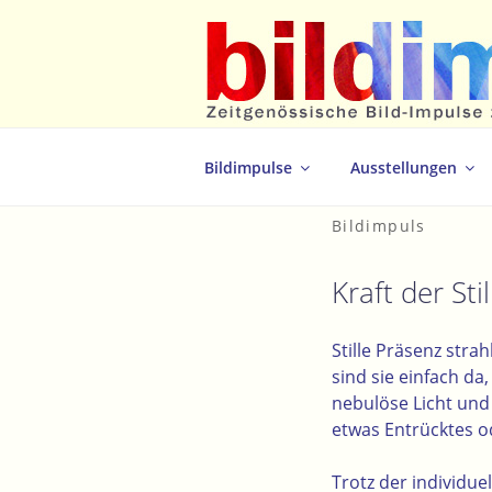
Zum
Inhalt
springen
Zeitgenössische Bild-Impulse zum 
Bildimpulse
Ausstellungen
Bildimpuls
Kraft der Stil
Stille Präsenz str
sind sie einfach da
nebulöse Licht und
etwas Entrücktes o
Trotz der individue