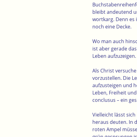
Buchstabenreihenfo
bleibt andeutend u
wortkarg. Denn es 
noch eine Decke.
Wo man auch hinscha
ist aber gerade das
Leben aufzuzeigen.
Als Christ versuche
vorzustellen. Die 
aufzusteigen und h
Leben, Freiheit un
conclusus – ein g
Vielleicht lässt si
heraus deuten. In 
roten Ampel müssen
grün gesprungen is