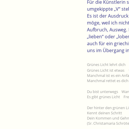
Für die Künstlerin
umgekippte „V“ ste
Es ist der Ausdruc
möge, weil ich nich
Aufbruch, Ausweg. D
„lieben“
oder
„lobe
auch für ein griech
uns im Übergang in
Grünes Licht lehrt dich
Grünes Licht ist etwas
Manchmal ist es ein Anf
Manchmal rettet es dich 
Du bist unterwegs Waru
Es gibt grünes Licht Fre
Der hinter den grünen Li
Kennt deinen Schritt
Dein Kommen und Geh
(Sr. Christamaria Schröte