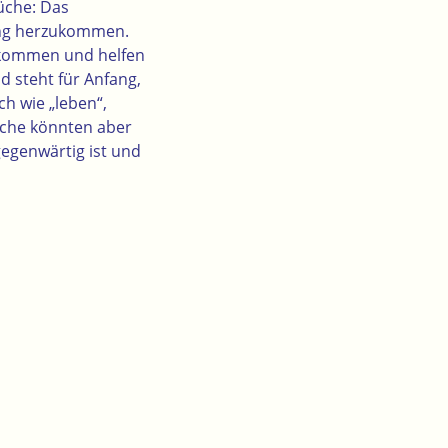
üche: Das
rung herzukommen.
r kommen und helfen
d steht für Anfang,
ch wie „leben“,
iche könnten aber
gegenwärtig ist und