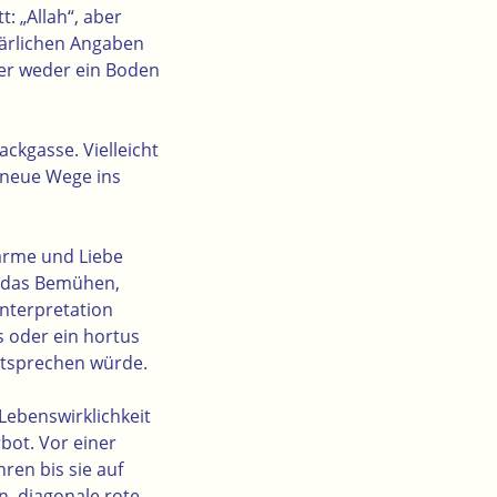
: „Allah“, aber
pärlichen Angaben
ber weder ein Boden
ckgasse. Vielleicht
t neue Wege ins
Wärme und Liebe
r das Bemühen,
Interpretation
 oder ein hortus
ntsprechen würde.
 Lebenswirklichkeit
bot. Vor einer
ren bis sie auf
n, diagonale rote