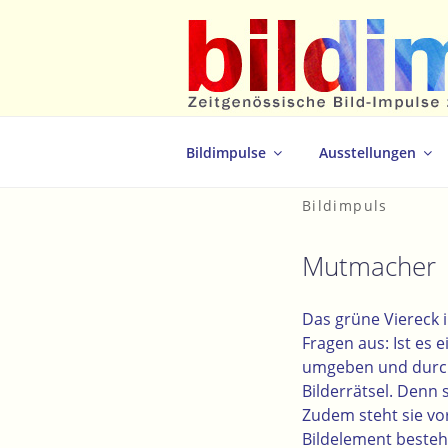
Zum
Inhalt
springen
Zeitgenössische Bild-Impulse zum 
Bildimpulse
Ausstellungen
Bildimpuls
Mutmacher
Das grüne Viereck 
Fragen aus: Ist es 
umgeben und durch 
Bilderrätsel. Denn s
Zudem steht sie vor
Bildelement besteh