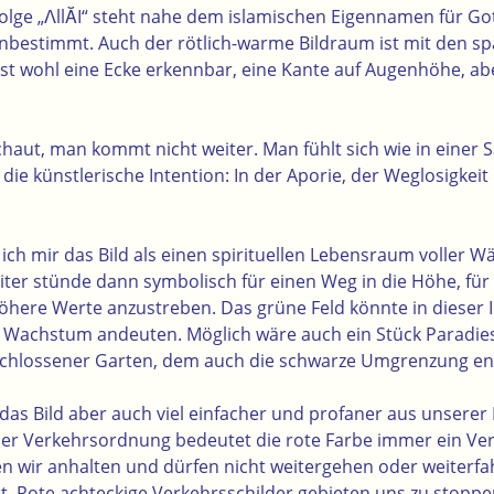
lge „ꓥllĂI“ steht nahe dem islamischen Eigennamen für Gott
nbestimmt. Auch der rötlich-warme Bildraum ist mit den s
ist wohl eine Ecke erkennbar, eine Kante auf Augenhöhe, a
ut, man kommt nicht weiter. Man fühlt sich wie in einer Sa
 die künstlerische Intention: In der Aporie, der Weglosigkei
 ich mir das Bild als einen spirituellen Lebensraum voller 
Leiter stünde dann symbolisch für einen Weg in die Höhe, fü
öhere Werte anzustreben. Das grüne Feld könnte in dieser 
d Wachstum andeuten. Möglich wäre auch ein Stück Paradies
eschlossener Garten, dem auch die schwarze Umgrenzung e
ch das Bild aber auch viel einfacher und profaner aus unserer
der Verkehrsordnung bedeutet die rote Farbe immer ein Ver
 wir anhalten und dürfen nicht weitergehen oder weiterfah
t. Rote achteckige Verkehrsschilder gebieten uns zu stoppe