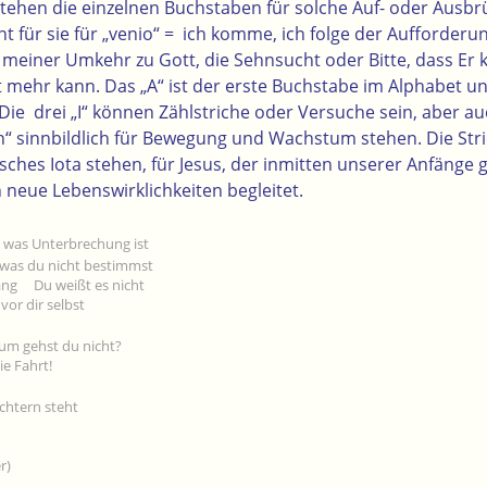
 stehen die einzelnen Buchstaben für solche Auf- oder Ausbr
ht für sie für „venio“ = ich komme, ich folge der Aufforde
k meiner Umkehr zu Gott, die Sehnsucht oder Bitte, dass E
t mehr kann. Das „A“ ist der erste Buchstabe im Alphabet un
ie drei „I“ können Zählstriche oder Versuche sein, aber au
n“
sinnbildlich für Bewegung und Wachstum stehen. Die Str
isches Iota stehen, für Jesus, der inmitten unserer Anfänge 
 neue Lebenswirklichkeiten begleitet.
 was Unterbrechung ist
 was du nicht bestimmst
ang Du weißt es nicht
vor dir selbst
m gehst du nicht?
ie Fahrt!
chtern steht
n
r)