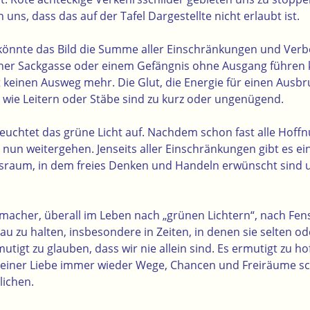
n uns, dass das auf der Tafel Dargestellte nicht erlaubt ist.
önnte das Bild die Summe aller Einschränkungen und Verbo
iner Sackgasse oder einem Gefängnis ohne Ausgang führen 
bt keinen Ausweg mehr. Die Glut, die Energie für einen Ausbr
tel wie Leitern oder Stäbe sind zu kurz oder ungenügend.
 leuchtet das grüne Licht auf. Nachdem schon fast alle Hof
s nun weitergehen. Jenseits aller Einschränkungen gibt es 
sraum, in dem freies Denken und Handeln erwünscht sind
utmacher, überall im Leben nach „grünen Lichtern“, nach Fe
u zu halten, insbesondere in Zeiten, in denen sie selten o
utigt zu glauben, dass wir nie allein sind. Es ermutigt zu ho
 seiner Liebe immer wieder Wege, Chancen und Freiräume sc
ichen.