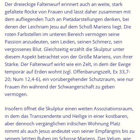
Der dreieckige Faltenwurf erinnert auch an weite, stark
gefaltete Röcke von Frauen und lässt daher zusammen mit
dem aufliegenden Tuch an Pietàdarstellungen denken, bei
denen der Leichnam Jesu auf dem Schoß Mariens liegt. Die
roten Farbstellen im unteren Bereich vermögen seine
Passion anzudeuten, sein Leiden, seinen Schmerz, sein
vergossenes Blut. Gleichzeitig erzählt die Skulptur unter
diesem Aspekt betrachtet von der Größe Mariens, von ihrer
Stärke. Der Faltenwurf wirkt wie ein Zelt, in dem der Ewige
temporär auf Erden wohnt (vgl. Offenbarungszelt, Ex 33,7-
20; Num 12,4-6), ein vorübergehender Schutzraum, wie nur
Frauen ihn während der Schwangerschaft zu geben
vermögen.
Insofern
öffnet die Skulptur einen weiten Assoziationsraum
,
in dem das Transzendente und Heilige in einer kostbaren,
aber dennoch vergänglichen irdischen Wohnung Platz
nimmt als auch Jesus andeutet von seiner Empfängnis bis zu
seinem letzten Ruhen im Schosse Mariens. Das Velum, wie