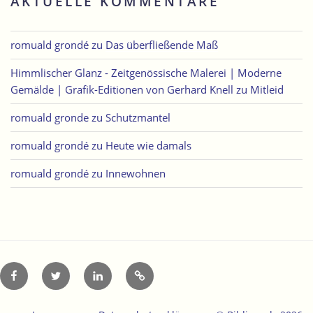
AKTUELLE KOMMENTARE
romuald grondé
zu
Das überfließende Maß
Himmlischer Glanz - Zeitgenössische Malerei | Moderne
Gemälde | Grafik-Editionen von Gerhard Knell
zu
Mitleid
romuald gronde
zu
Schutzmantel
romuald grondé
zu
Heute wie damals
romuald grondé
zu
Innewohnen
Facebook
Twitter
LinkedIn
Xing