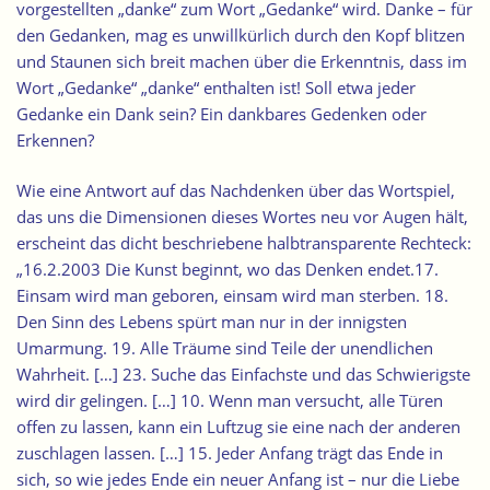
vorgestellten „danke“ zum Wort „Gedanke“ wird. Danke – für
den Gedanken, mag es unwillkürlich durch den Kopf blitzen
und Staunen sich breit machen über die Erkenntnis, dass im
Wort „Gedanke“ „danke“ enthalten ist! Soll etwa jeder
Gedanke ein Dank sein? Ein dankbares Gedenken oder
Erkennen?
Wie eine Antwort auf das Nachdenken über das Wortspiel,
das uns die Dimensionen dieses Wortes neu vor Augen hält,
erscheint das dicht beschriebene halbtransparente Rechteck:
„16.2.2003 Die Kunst beginnt, wo das Denken endet.17.
Einsam wird man geboren, einsam wird man sterben. 18.
Den Sinn des Lebens spürt man nur in der innigsten
Umarmung. 19. Alle Träume sind Teile der unendlichen
Wahrheit. […] 23. Suche das Einfachste und das Schwierigste
wird dir gelingen. […] 10. Wenn man versucht, alle Türen
offen zu lassen, kann ein Luftzug sie eine nach der anderen
zuschlagen lassen. […] 15. Jeder Anfang trägt das Ende in
sich, so wie jedes Ende ein neuer Anfang ist – nur die Liebe