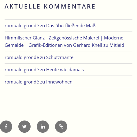
AKTUELLE KOMMENTARE
romuald grondé
zu
Das überfließende Maß
Himmlischer Glanz - Zeitgenössische Malerei | Moderne
Gemälde | Grafik-Editionen von Gerhard Knell
zu
Mitleid
romuald gronde
zu
Schutzmantel
romuald grondé
zu
Heute wie damals
romuald grondé
zu
Innewohnen
Facebook
Twitter
LinkedIn
Xing