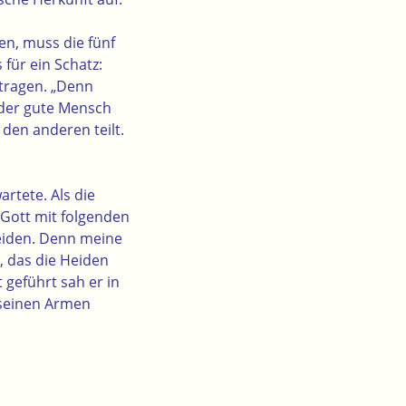
en, muss die fünf
für ein Schatz:
etragen. „Denn
„der gute Mensch
den anderen teilt.
artete. Als die
 Gott mit folgenden
heiden. Denn meine
, das die Heiden
t geführt sah er in
n seinen Armen