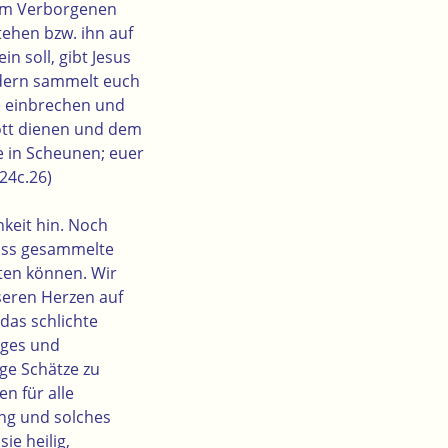
r im Verborgenen
ehen bzw. ihn auf
n soll, gibt Jesus
ndern sammelt euch
e einbrechen und
Gott dienen und dem
 in Scheunen; euer
.24c.26)
keit hin. Noch
dass gesammelte
tten können. Wir
seren Herzen auf
das schlichte
iges und
ige Schätze zu
n für alle
ung und solches
ie heilig,