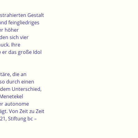
strahierten Gestalt
und feingliedriges
mer höher
den sich vier
muck
. Ihre
 er das große Idol
täre, die an
lso durch einen
t dem Unterschied,
 Menetekel
Der autonome
t. Von Zeit zu Zeit
21, Stiftung bc –