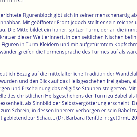
richtete Figurenblock gibt sich in seiner menschenartig ab
nahbar. Mit geöffneter Front jedoch stellt er sein reiches 
u. Die Mitte bildet ein hoher, spitzer Turm, der an die im
tzer dieser Welt erinnert. In den seitlichen Nischen befin
gen“-Figuren in Turm-Kleidern und mit aufgetürmtem Kopfsch
ewänder greifen die Formensprache des Turmes
auf als wäre
utlich Bezug auf die mittelalterliche Tradition der Wandelal
 wurden und den Blick auf das Heilsgeschehen frei gaben, a
gen und Erscheinung das religiöse Staunen steigerten. Mi
elle des christlichen Heilsgeschehens der Turm zu Babel als
ssenheit, als Sinnbild der Selbstvergötterung erscheint. 
zum Schrein, in dessen Innerem verborgen er sein Babel träg
ht gebietend zur Schau. „ (Dr. Barbara Renftle in: getürmt, 20