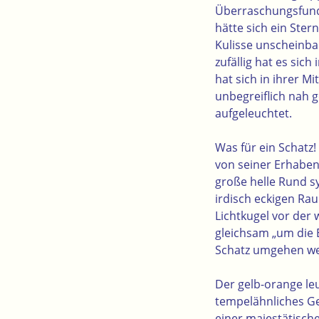
Überraschungsfund
hätte sich ein Ster
Kulisse unscheinba
zufällig hat es sic
hat sich in ihrer M
unbegreiflich nah g
aufgeleuchtet.
Was für ein Schatz!
von seiner Erhabenh
große helle Rund sy
irdisch eckigen Ra
Lichtkugel vor der
gleichsam „um die 
Schatz umgehen werd
Der gelb-orange le
tempelähnliches G
einer majestätische