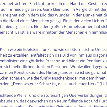
 zu betrachten.
Ein Licht funkelt in der Hand der Gestalt re
n auf ihr niedergelassen.
Ganz klein und im Vergleich mit de
r ereignet sich in dem Bild das Wunder: in der Dunkelheit 
h in die Hand eines Menschen gelegt. Eines der vielen Lichte
itte niedergelassen. Eine der großen Himmelssonnen hat sich
emacht. Es ist, als wäre inmitten der Menschen ein himmlis
 Klein wie ein Edelstein, funkelnd wie ein Stern. Lichte Unfa
eit zu erzählen, entfaltet sich das Bild von ihm aus diagon
mbolisiert eine göttliche Präsenz und bildet ein Pendant z
um sich befindlichen dunklen Personen. Wohlwollend gegenw
 warmen Konstruktion des Hintergrundes. So ist sie ganz n
Ecke“ schauen, wie die fünf Menschenkinder mit dem ihnen
en. „Denn wo euer Schatz ist, da ist auch euer Herz.“ (Lk 
uchtende Pfeiler und die stufenartigen Querverbindungen d
ebäude an, das dazwischen den Raum füllende Rot und Pur
n Anwesenheit. So leuchtet im Kleinod die königlich-himmli