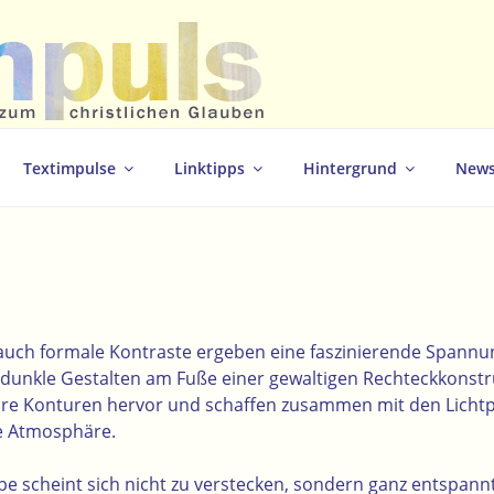
christlichen Glauben
Textimpulse
Linktipps
Hintergrund
News
uch formale Kontraste ergeben eine faszinierende Spannun
 dunkle Gestalten am Fuße einer gewaltigen Rechteckkonstru
hre Konturen hervor und schaffen zusammen mit den Licht
e Atmosphäre.
 scheint sich nicht zu verstecken, sondern ganz entspann