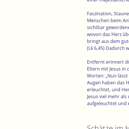
Faszination, Staun
Menschen beim Anbl
sichtbar gewordene
wovon das Herz übe
bringt aus dem gut
(Lk 6,45) Dadurch w
Entfernt erinnert d
Eltern mit Jesus i
Worten: „Nun lässt 
Augen haben das Hei
erleuchtet, und Herr
Jesus viel mehr als 
aufgeleuchtet und e
Schätze im 