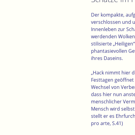
Der kompakte, aufge
verschlossen und un
Innenleben zur Scha
werdenden Wolkenkra
stilisierte „Heili
phantasievollen G
ihres Daseins.
„Hack nimmt hier de
Festtagen geöffnet
Wechsel von Verber
dass hier nun anst
menschlicher Verme
Mensch wird selbst 
stellt er es Ehrfurc
pro arte, S.41)