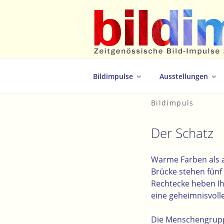
Zum
Inhalt
springen
Zeitgenössische Bild-Impulse zum 
Bildimpulse
Ausstellungen
Bildimpuls
Der Schatz
Warme Farben als a
Brücke stehen fünf
Rechtecke heben I
eine geheimnisvoll
Die Menschengruppe