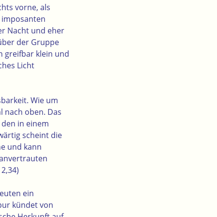
chts vorne, als
r imposanten
der Nacht und eher
r über der Gruppe
 greifbar klein und
ches Licht
ssbarkeit. Wie um
al nach oben. Das
u den in einem
ärtig scheint die
ahe und kann
 anvertrauten
12,34)
euten ein
pur kündet von
sche Herkunft auf.