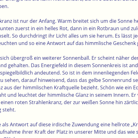
ben.
kranz ist nur der Anfang. Warm breitet sich um die Sonne 
unten zuerst in ein helles Rot, dann in ein Rotbraun und zule
lt. So durchdringt ihr Licht alles um sie herum. Es lässt je
leuchten und so eine Antwort auf das himmlische Geschenk
t sich übergroß ein weiterer Sonnenball. Er scheint näher d
d gehalten. Das Energiefeld in diesem Sonnenkreis ist ande
piegelbildlich andeutend. So ist in dem innenliegenden Fe
 zu sehen, darauf hinweisend, dass das gelbe Sonnenrund s
z aus der himmlischen Kraftquelle bezieht. Schön wie ein Ed
uht und leuchtet der himmlische Glanz in seinem Innern. Er
einen roten Strahlenkranz, der zur weißen Sonne hin zärtli
 steht.
als Antwort auf diese irdische Zuwendung eine hellrote „Kr
ufnahme ihrer Kraft der Platz in unserer Mitte und das wie