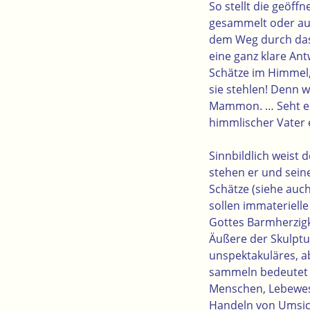
So stellt die geöff
gesammelt oder auf
dem Weg durch das L
eine ganz klare An
Schätze im Himmel
sie stehlen! Denn w
Mammon. … Seht euc
himmlischer Vater er
Sinnbildlich weist
stehen er und sein
Schätze (siehe auc
sollen immateriell
Gottes Barmherzigk
Äußere der Skulptu
unspektakuläres, ab
sammeln bedeutet H
Menschen, Lebewese
Handeln von Umsicht