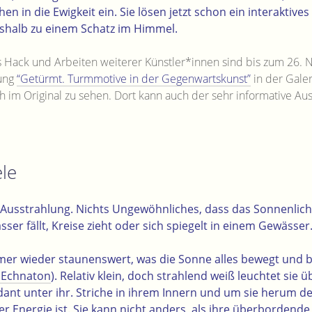
hen in die Ewigkeit ein. Sie lösen jetzt schon ein interaktiv
shalb zu einem Schatz im Himmel.
s Hack und Arbeiten weiterer Künstler*innen sind bis zum 26.
ung
“Getürmt. Turmmotive in der Gegenwartskunst”
in der Galer
ch im Original zu sehen. Dort kann auch der sehr informative Aus
ele
 Ausstrahlung. Nichts Ungewöhnliches, dass das Sonnenlich
sser fällt, Kreise zieht oder sich spiegelt in einem Gewässer
mer wieder staunenswert, was die Sonne alles bewegt und be
 Echnaton
). Relativ klein, doch strahlend weiß leuchtet sie
nt unter ihr. Striche in ihrem Innern und um sie herum de
r Energie ist. Sie kann nicht anders, als ihre überbordende