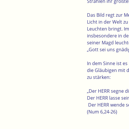
Strahlen ihr größte
Das Bild regt zur M
Licht in der Welt 
Leuchten bringt. Im
insbesondere in den
seiner Magd leuchte
„Gott sei uns gnädi
In dem Sinne ist e
die Gläubigen mit 
zu stärken:
„Der HERR segne di
Der HERR lasse sein
Der HERR wende sei
(Num 6,24-26)