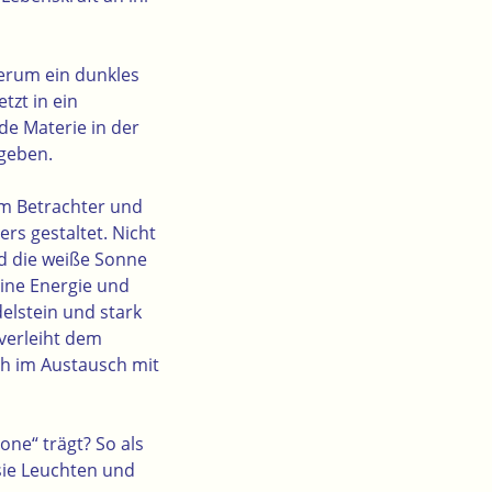
herum ein dunkles
tzt in ein
de Materie in der
 geben.
em Betrachter und
rs gestaltet. Nicht
ld die weiße Sonne
eine Energie und
elstein und stark
 verleiht dem
ch im Austausch mit
one“ trägt? So als
 sie Leuchten und