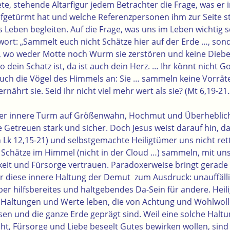
nete, stehende Altarfigur jedem Betrachter die Frage, was e
getürmt hat und welche Referenzpersonen ihm zur Seite st
eben begleiten. Auf die Frage, was uns im Leben wichtig sei
twort: „Sammelt euch nicht Schätze hier auf der Erde …, so
, wo weder Motte noch Wurm sie zerstören und keine Dieb
o dein Schatz ist, da ist auch dein Herz. … Ihr könnt nicht 
h die Vögel des Himmels an: Sie … sammeln keine Vorräte
nährt sie. Seid ihr nicht viel mehr wert als sie? (Mt 6,19-21
 der innere Turm auf Größenwahn, Hochmut und Überheblich
e Getreuen stark und sicher. Doch Jesus weist darauf hin, 
h Lk 12,15-21) und selbstgemachte Heiligtümer uns nicht re
e Schätze im Himmel (nicht in der Cloud …) sammeln, mit un
eit und Fürsorge vertrauen. Paradoxerweise bringt gerade 
r diese innere Haltung der Demut zum Ausdruck: unauffäll
er hilfsbereites und haltgebendes Da-Sein für andere. Heil
altungen und Werte leben, die von Achtung und Wohlwolle
n und die ganze Erde geprägt sind. Weil eine solche Halt
, Fürsorge und Liebe beseelt Gutes bewirken wollen, sind s