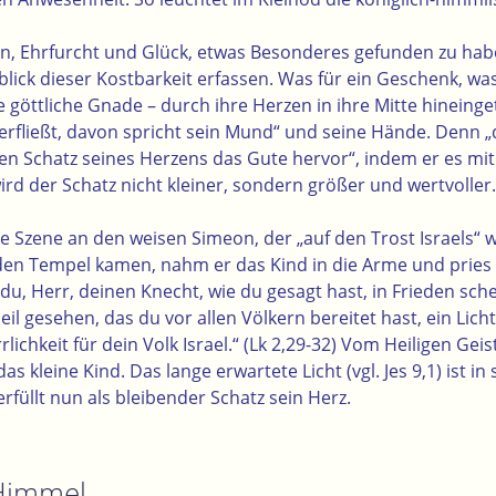
en, Ehrfurcht und Glück, etwas Besonderes gefunden zu hab
ick dieser Kostbarkeit erfassen. Was für ein Geschenk, was 
 göttliche Gnade – durch ihre Herzen in ihre Mitte hineing
rfließt, davon spricht sein Mund“ und seine Hände. Denn 
en Schatz seines Herzens das Gute hervor“, indem er es mit 
ird der Schatz nicht kleiner, sondern größer und wertvoller.
ie Szene an den weisen Simeon, der „auf den Trost Israels“ w
n den Tempel kamen, nahm er das Kind in die Arme und pries
du, Herr, deinen Knecht, wie du gesagt hast, in Frieden sc
l gesehen, das du vor allen Völkern bereitet hast, ein Licht
lichkeit für dein Volk Israel.“ (Lk 2,29-32) Vom Heiligen Geis
das kleine Kind. Das lange erwartete Licht (vgl. Jes 9,1) ist i
rfüllt nun als bleibender Schatz sein Herz.
Himmel