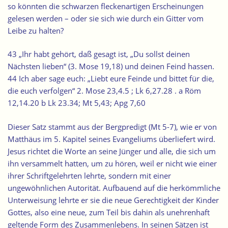
so könnten die schwarzen fleckenartigen Erscheinungen
gelesen werden – oder sie sich wie durch ein Gitter vom
Leibe zu halten?
43 „Ihr habt gehört, daß gesagt ist, „Du sollst deinen
Nächsten lieben“ (3. Mose 19,18) und deinen Feind hassen.
44 Ich aber sage euch: „Liebt eure Feinde und bittet für die,
die euch verfolgen“ 2. Mose 23,4.5 ; Lk 6,27.28 . a Röm
12,14.20 b Lk 23.34; Mt 5,43; Apg 7,60
Dieser Satz stammt aus der Bergpredigt (Mt 5-7), wie er von
Matthäus im 5. Kapitel seines Evangeliums überliefert wird.
Jesus richtet die Worte an seine Jünger und alle, die sich um
ihn versammelt hatten, um zu hören, weil er nicht wie einer
ihrer Schriftgelehrten lehrte, sondern mit einer
ungewöhnlichen Autorität. Aufbauend auf die herkömmliche
Unterweisung lehrte er sie die neue Gerechtigkeit der Kinder
Gottes, also eine neue, zum Teil bis dahin als unehrenhaft
geltende Form des Zusammenlebens. In seinen Sätzen ist