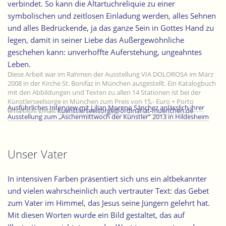
verbindet. So kann die Altartuchreliquie zu einer
symbolischen und zeitlosen Einladung werden, alles Sehnen
und alles Bedrückende, ja das ganze Sein in Gottes Hand zu
legen, damit in seiner Liebe das Außergewöhnliche
geschehen kann: unverhoffte Auferstehung, ungeahntes
Leben.
Diese Arbeit war im Rahmen der Ausstellung VIA DOLOROSA im März
2008 in der Kirche St. Bonifaz in München ausgestellt. Ein Katalogbuch
mit den Abbildungen und Texten zu allen 14 Stationen ist bei der
Künstlerseelsorge in München zum Preis von 15,- Euro + Porto
Ausführliches Interview mit Lilian Moreno Sánchez anlässlich ihrer
erhältlich. Email:
kuenstlerseelsorge@ordinariat-muenchen.de
Ausstellung zum „Aschermittwoch der Künstler“ 2013 in Hildesheim
Unser Vater
In intensiven Farben präsentiert sich uns ein altbekannter
und vielen wahrscheinlich auch vertrauter Text: das Gebet
zum Vater im Himmel, das Jesus seine Jüngern gelehrt hat.
Mit diesen Worten wurde ein Bild gestaltet, das auf