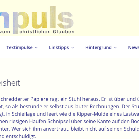
christlichen Glauben
Textimpulse
Linktipps
Hintergrund
News
isheit
hredderter Papiere ragt ein Stuhl heraus. Er ist
über und 
t,
so als bestünde er selbst aus lauter Rechnungen. Der Stu
t, in Schieflage und leert wie die Kipper-Mulde eines Lastw
nen riesigen Haufen Schnipsel
über seine Kante auf den Bode
ter. Wer sich ihm anvertraut, bleibt nicht auf seinen Schul
nd entschuldigt.