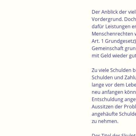
Der Anblick der vi
Vordergrund. Doch 
dafür Leistungen e
Menschenrechten w
Art. 1 Grundgesetz
Gemeinschaft grund
mit Geld wieder gu
Zu viele Schulden b
Schulden und Zahlu
lange vor dem Lebe
neu anfangen könne
Entschuldung angewi
Aussitzen der Probl
angehäufte Schulde
zu nehmen.
Der Titel der Skulp