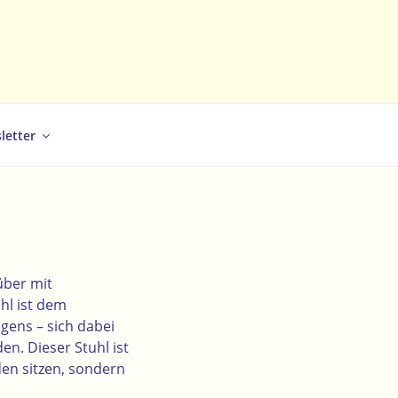
letter
über mit
hl ist dem
agens – sich dabei
n. Dieser Stuhl ist
den sitzen, sondern