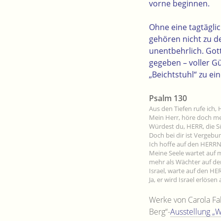
vorne beginnen.
Ohne eine tagtägli
gehören nicht zu d
unentbehrlich. Got
gegeben – voller G
„Beichtstuhl“ zu ei
Psalm 130
Aus den Tiefen rufe ich, 
Mein Herr, höre doch m
Würdest du, HERR, die 
Doch bei dir ist Vergebun
Ich hoffe auf den HERRN,
Meine Seele wartet auf 
mehr als Wächter auf de
Israel, warte auf den HE
Ja, er wird Israel erlösen
Werke von Carola Fa
Berg“-
Ausstellung „W