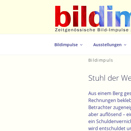
Zum
Inhalt
springen
Zeitgenössische Bild-Impulse zum 
Bildimpulse
Ausstellungen
Bildimpuls
Stuhl der We
Aus einem Berg gesc
Rechnungen bekleb
Betrachter zugeneig
aber auflösend –
ei
ein Schuldenvernich
wird entschuldet u