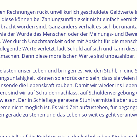
elen Rechnungen rückt unwillkürlich geschuldete Geldwerte 
diese können bei Zahlungsunfähigkeit nicht einfach vernich
rbracht worden sind. Ganz anders verhält es sich bei unant
ie der Würde des Menschen oder der Meinungs- und Bewegu
). Wer durch Unachtsamkeit oder mit Absicht für die mensch
legende Werte verletzt, lädt Schuld auf sich und kann dies
tmachen. Denn diese moralischen Werte sind unbezahlbar.
elasten unser Leben und bringen es, wie den Stuhl, in eine S
ngsunfähigkeit können so erdrückend sein, dass sie vielen
nsende die Lebenskraft rauben. Damit wir wieder ins Lebe
n, sind wir auf Schuldennachlass, auf Schuldenvergebung u
esen. Der in Schieflage geratene Stuhl vermittelt aber auc
eme nicht möglich ist. Es wird Zeit aufzustehen, für began
n gerade zu stehen und das Leben so weit es geht verantwo
tur spielt auf die Beichtpraxis in der katholischen Kirche an