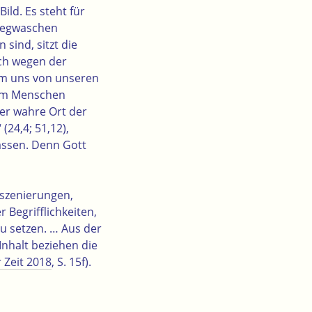
ild. Es steht für
 wegwaschen
sind, sitzt die
uch wegen der
 um uns von unseren
 dem Menschen
er wahre Ort der
(24,4; 51,12),
lassen. Denn Gott
nszenierungen,
 Begrifflichkeiten,
u setzen. … Aus der
nhalt beziehen die
 Zeit 2018
, S. 15f).