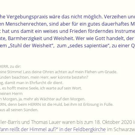
che Vergebungspraxis wäre das nicht möglich. Verzeihen u
en Menschenrechten, sind aber für ein gutes dauerhaftes M
t hat uns damit ein weises und Frieden förderndes Instrum
üte, Barmherzigkeit und Weisheit. Wer wie Gott handelt, de
nem „Stuhl der Weisheit“, zum „sedes sapientiae“, zu einer 
HERR, zu dir:
eine Stimme! Lass deine Ohren achten auf mein Flehen um Gnade.
Sünden beachten, mein Herr, wer könnte bestehn?
g, damit man in Ehrfurcht dir dient.
 es hofft meine Seele, ich warte auf sein Wort.
meinen Herrn
n Morgen, ja, mehr als Wächter auf den Morgen.
RRN, denn beim HERRN ist die Huld, bei ihm ist Erlösung in Fülle.
 aus all seinen Sünden.
ller-Barris und Thomas Lauer waren bis zum 18. Oktober 2020 i
ann reißt der Himmel auf?“ in der Feldbergkirche
im Schwarzwa