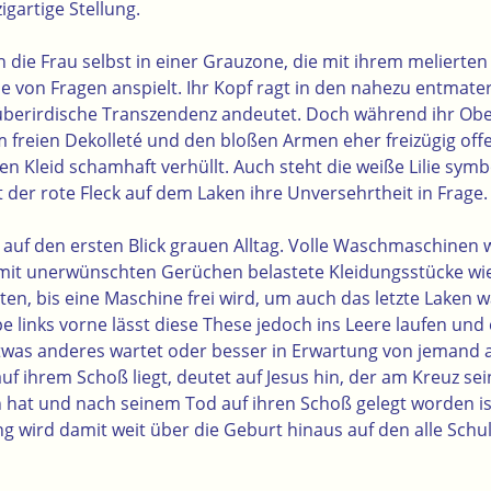
gartige Stellung.
ch die Frau selbst in einer Grauzone, die mit ihrem melierte
lle von Fragen anspielt. Ihr Kopf ragt in den nahezu entmate
überirdische Transzendenz andeutet. Doch während ihr Obe
freien Dekolleté und den bloßen Armen eher freizügig offen
n Kleid schamhaft verhüllt. Auch steht die weiße Lilie symbo
lt der rote Fleck auf dem Laken ihre Unversehrtheit in Frage.
t auf den ersten Blick grauen Alltag. Volle Waschmaschinen
mit unerwünschten Gerüchen belastete Kleidungsstücke wie
ten, bis eine Maschine frei wird, um auch das letzte Laken
e links vorne lässt diese These jedoch ins Leere laufen un
etwas anderes wartet oder besser in Erwartung von jemand 
auf ihrem Schoß liegt, deutet auf Jesus hin, der am Kreuz sei
hat und nach seinem Tod auf ihren Schoß gelegt worden ist
ng wird damit weit über die Geburt hinaus auf den alle Schu