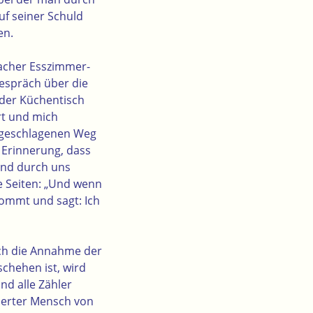
uf seiner Schuld
en.
nfacher Esszimmer-
espräch über die
der Küchentisch
rt und mich
ingeschlagenen Weg
n Erinnerung, dass
 und durch uns
 Seiten: „Und wenn
kommt und sagt: Ich
ch die Annahme der
chehen ist, wird
nd alle Zähler
neuerter Mensch von