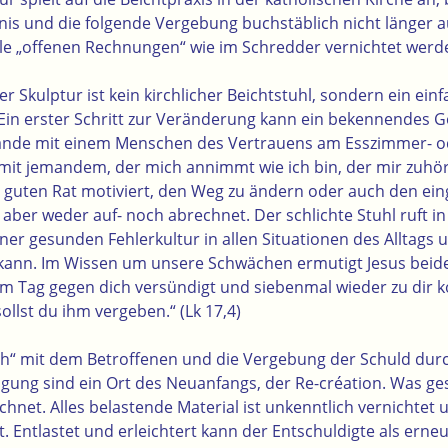
is und die folgende Vergebung buchstäblich nicht länger a
 alle „offenen Rechnungen“ wie im Schredder vernichtet werd
er Skulptur ist kein kirchlicher Beichtstuhl, sondern ein ei
Ein erster Schritt zur Veränderung kann ein bekennendes G
nde mit einem Menschen des Vertrauens am Esszimmer- o
 mit
j
emandem, der mich annimmt wie ich bin, der mir zuhö
em guten Rat motiviert, den Weg zu ändern oder auch den e
aber weder auf- noch abrechnet. Der schlichte Stuhl ruft i
ner gesunden Fehlerkultur in allen Situationen des Alltags
kann. Im Wissen um unsere Schwächen ermutigt Jesus beide
am Tag gegen dich versündigt und siebenmal wieder zu dir 
sollst du ihm vergeben.“ (Lk 17,4)
ch“ mit dem Betroffenen und die Vergebung der Schuld dur
igung sind ein Ort des Neuanfangs, der Re-création. Was ges
hnet. Alles belastende Material ist unkenntlich vernichtet u
llt. Entlastet und erleichtert kann der Entschuldigte als er