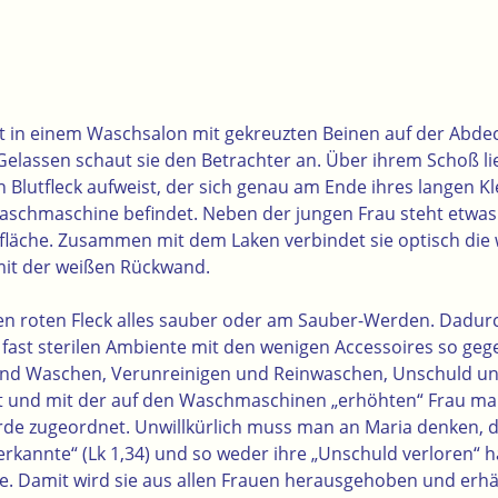
tzt in einem Waschsalon mit gekreuzten Beinen auf der Abde
lassen schaut sie den Betrachter an. Über ihrem Schoß lie
n Blutfleck aufweist, der sich genau am Ende ihres langen K
Waschmaschine befindet. Neben der jungen Frau steht etwas
tsfläche. Zusammen mit dem Laken verbindet sie optisch die
it der weißen Rückwand.
f den roten Fleck alles sauber oder am Sauber-Werden. Dadur
fast sterilen Ambiente mit den wenigen Accessoires so gege
nd Waschen, Verunreinigen und Reinwaschen, Unschuld un
rt und mit der auf den Waschmaschinen „erhöhten“ Frau m
de zugeordnet. Unwillkürlich muss man an Maria denken, d
rkannte“ (Lk 1,34) und so weder ihre „Unschuld verloren“ ha
e. Damit wird sie aus allen Frauen herausgehoben und erhäl