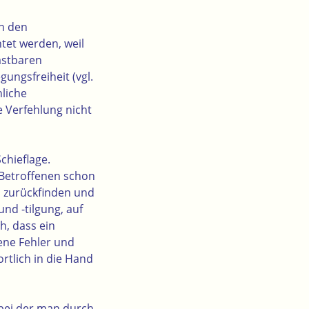
in den
tet werden, weil
astbaren
ngsfreiheit (vgl.
liche
e Verfehlung nicht
chieflage.
 Betroffenen schon
n zurückfinden und
nd -tilgung, auf
h, dass ein
gene Fehler und
rtlich in die Hand
, bei der man durch