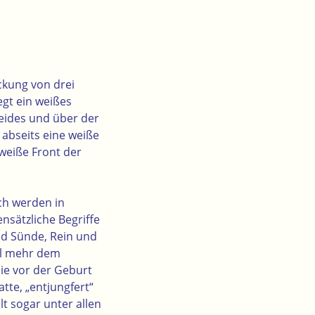
ckung von drei
gt ein weißes
leides und über der
 abseits eine weiße
 weiße Front der
ch werden in
nsätzliche Begriffe
d Sünde, Rein und
al mehr dem
ie vor der Geburt
tte, „entjungfert“
t sogar unter allen