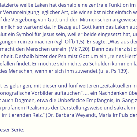
platzierte weiße Laken hat deshalb eine zentrale Funktion im B
Verunreinigung jeglicher Art, die wir selbst nicht einfach
uf die Vergebung von Gott und den Mitmenschen angewiesen 
einlich so wartend da. In Bezug auf Gott kann das Laken a
ut ein Symbol für Jesus sein, weil er beide eingesetzt hat,
gungen rein zu machen (vgl. Offb 1,5). Er sagte: „Was aus
acht den Menschen unrein. (Mk 7,20). Denn das Herz ist d
nheit. Deshalb bittet der Psalmist Gott um ein „reines Herz“ 
Gefallen findet. Er möchte sich nichts zu Schulden kommen 
des Menschen, wenn er sich ihm zuwendet (u. a. Ps 139).
 es gelungen, mit dieser und fünf weiteren „zeitaktuellen I
konografische Vorbilder auftauchen“, … ein Nachdenken über
cht auch Dogmen, etwa die Unbefleckte Empfängnis, in Gang z
profanem Realismus der Darstellungsweise und sakralem I
 irritierenden Reiz.“ (Dr. Barbara Weyandt,
Maria ImPuls der
eser Serie: