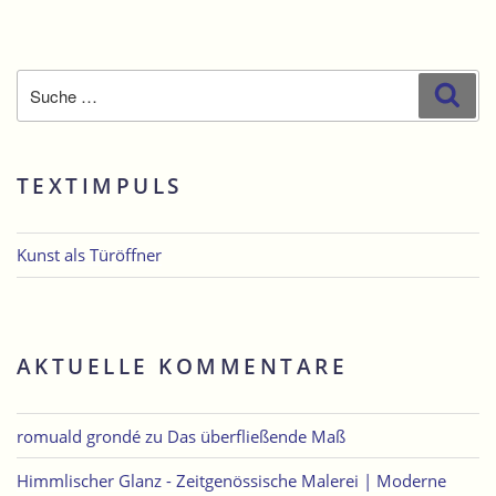
Suche
Suc
nach:
TEXTIMPULS
Kunst als Türöffner
AKTUELLE KOMMENTARE
romuald grondé
zu
Das überfließende Maß
Himmlischer Glanz - Zeitgenössische Malerei | Moderne