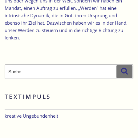
uns oder wegen uns in der Welt, sondern wir haben ein
Mandat, einen Auftrag zu erfüllen. „Werden“ hat eine
intrinsische Dynamik, die in Gott ihren Ursprung und
ebenso ihr Ziel hat. Dazwischen haben wir es in der Hand,
unser Werden zu steuern und in die richtige Richtung zu
lenken.
Suche
Suc
nach:
TEXTIMPULS
kreative Ungebundenheit