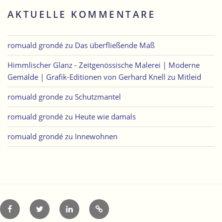
AKTUELLE KOMMENTARE
romuald grondé
zu
Das überfließende Maß
Himmlischer Glanz - Zeitgenössische Malerei | Moderne
Gemälde | Grafik-Editionen von Gerhard Knell
zu
Mitleid
romuald gronde
zu
Schutzmantel
romuald grondé
zu
Heute wie damals
romuald grondé
zu
Innewohnen
Facebook
Twitter
LinkedIn
Xing