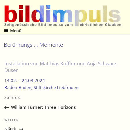
Zum
Inhalt
springen
Menü
Zeitgenössische Bild-Impulse zum christlichen Glauben
Berührungs … Momente
Installation von Matthias Koffler und Anja Schwarz-
Düser
14.02. –
24.03.2024
Baden-Baden
, Stiftskirche Liebfrauen
Beitragsnavigation
Vorheriger
ZURÜCK
Beitrag
William Turner: Three Horizons
Nächster
WEITER
Beitrag
Glitch