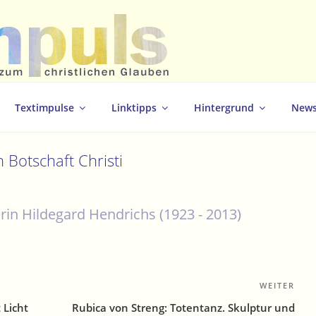
christlichen Glauben
Textimpulse
Linktipps
Hintergrund
News
 Botschaft Christi
in Hildegard Hendrichs (1923 - 2013)
i
WEITER
Näc
Bei
 Licht
Rubica von Streng: Totentanz. Skulptur und