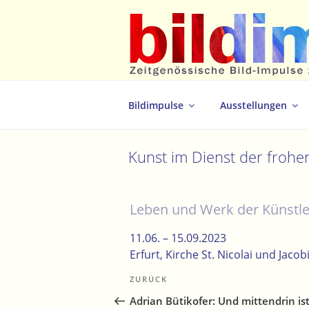
Zum
Inhalt
springen
Zeitgenössische Bild-Impulse zum 
Bildimpulse
Ausstellungen
Kunst im Dienst der frohen
Leben und Werk der Künstler
11.06. –
15.09.2023
Erfurt
, Kirche St. Nicolai und Jacob
Beitragsnavigation
Vorheriger
ZURÜCK
Beitrag
Adrian Bütikofer: Und mittendrin ist