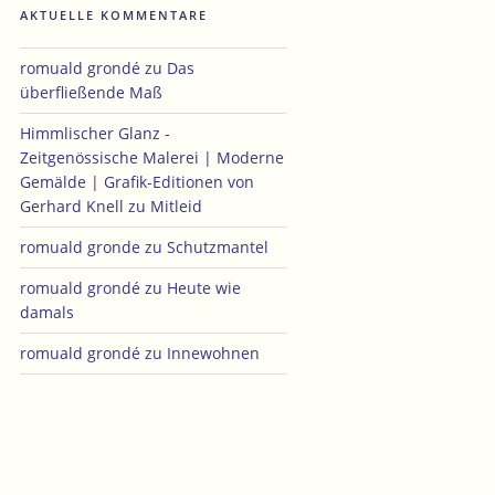
AKTUELLE KOMMENTARE
romuald grondé
zu
Das
überfließende Maß
Himmlischer Glanz -
Zeitgenössische Malerei | Moderne
Gemälde | Grafik-Editionen von
Gerhard Knell
zu
Mitleid
romuald gronde
zu
Schutzmantel
romuald grondé
zu
Heute wie
damals
romuald grondé
zu
Innewohnen