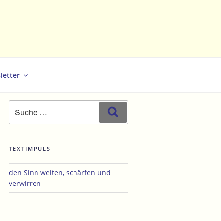
letter
Suche
Suchen
nach:
TEXTIMPULS
den Sinn weiten, schärfen und
verwirren
hster
trag