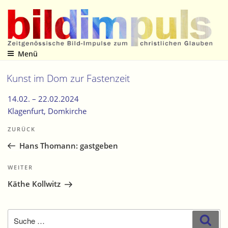
Zum
Inhalt
springen
Menü
Zeitgenössische Bild-Impulse zum christlichen Glauben
Kunst im Dom zur Fastenzeit
14.02. –
22.02.2024
Klagenfurt
, Domkirche
Beitragsnavigation
Vorheriger
ZURÜCK
Beitrag
Hans Thomann: gastgeben
Nächster
WEITER
Beitrag
Käthe Kollwitz
Suche
Suc
nach: