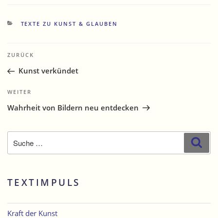
KATEGORIEN
TEXTE ZU KUNST & GLAUBEN
Beitragsnavigation
Vorheriger
ZURÜCK
Beitrag
Kunst verkündet
Nächster
WEITER
Beitrag
Wahrheit von Bildern neu entdecken
Suche
Suc
nach:
TEXTIMPULS
Kraft der Kunst