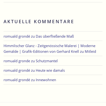
AKTUELLE KOMMENTARE
romuald grondé
zu
Das überfließende Maß
Himmlischer Glanz - Zeitgenössische Malerei | Moderne
Gemälde | Grafik-Editionen von Gerhard Knell
zu
Mitleid
romuald gronde
zu
Schutzmantel
romuald grondé
zu
Heute wie damals
romuald grondé
zu
Innewohnen