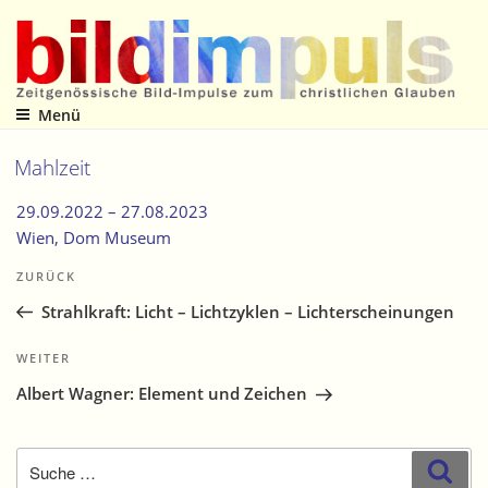
Zum
Inhalt
springen
Menü
Zeitgenössische Bild-Impulse zum christlichen Glauben
Mahlzeit
29.09.2022 –
27.08.2023
Wien
, Dom Museum
Beitragsnavigation
Vorheriger
ZURÜCK
Beitrag
Strahlkraft: Licht – Lichtzyklen – Lichterscheinungen
Nächster
WEITER
Beitrag
Albert Wagner: Element und Zeichen
Suche
Suc
nach: