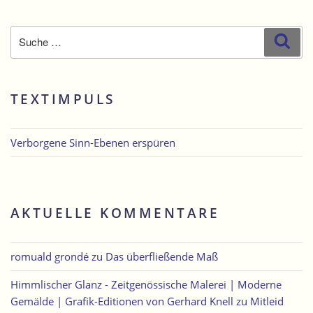
Suche
Suc
nach:
TEXTIMPULS
Verborgene Sinn-Ebenen erspüren
AKTUELLE KOMMENTARE
romuald grondé
zu
Das überfließende Maß
Himmlischer Glanz - Zeitgenössische Malerei | Moderne
Gemälde | Grafik-Editionen von Gerhard Knell
zu
Mitleid