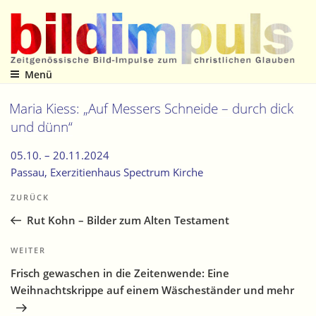
Zum
Inhalt
springen
Menü
Zeitgenössische Bild-Impulse zum christlichen Glauben
Maria Kiess: „Auf Messers Schneide – durch dick
und dünn“
05.10. –
20.11.2024
Passau
, Exerzitienhaus Spectrum Kirche
Beitragsnavigation
Vorheriger
ZURÜCK
Beitrag
Rut Kohn – Bilder zum Alten Testament
Nächster
WEITER
Beitrag
Frisch gewaschen in die Zeitenwende: Eine
Weihnachtskrippe auf einem Wäscheständer und mehr