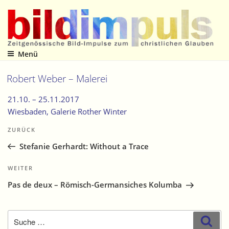
Zum
Inhalt
springen
Menü
Zeitgenössische Bild-Impulse zum christlichen Glauben
Robert Weber – Malerei
21.10. –
25.11.2017
Wiesbaden
, Galerie Rother Winter
Beitragsnavigation
Vorheriger
ZURÜCK
Beitrag
Stefanie Gerhardt: Without a Trace
Nächster
WEITER
Beitrag
Pas de deux – Römisch-Germansiches Kolumba
Suche
Suc
nach: