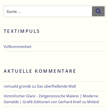
Suche
Suc
nach:
TEXTIMPULS
Vollkommenheit
AKTUELLE KOMMENTARE
romuald grondé
zu
Das überfließende Maß
Himmlischer Glanz - Zeitgenössische Malerei | Moderne
Gemälde | Grafik-Editionen von Gerhard Knell
zu
Mitleid