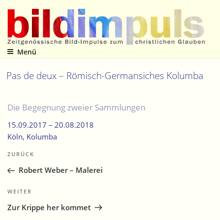
Zum
Inhalt
springen
Menü
Zeitgenössische Bild-Impulse zum christlichen Glauben
Pas de deux – Römisch-Germansiches Kolumba
Die Begegnung zweier Sammlungen
15.09.2017 –
20.08.2018
Köln
, Kolumba
Beitragsnavigation
Vorheriger
ZURÜCK
Beitrag
Robert Weber – Malerei
Nächster
WEITER
Beitrag
Zur Krippe her kommet