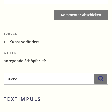
Beitragsnavigation
Vorheriger
ZURÜCK
Beitrag
Kunst verändert
Nächster
WEITER
Beitrag
anregende Schöpfer
Suche
Suc
nach:
TEXTIMPULS