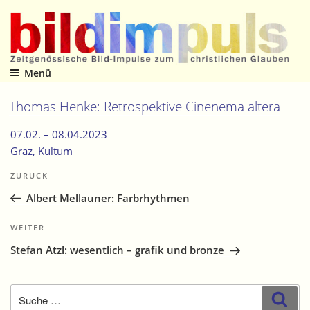
Zum
Inhalt
springen
Menü
Zeitgenössische Bild-Impulse zum christlichen Glauben
Thomas Henke: Retrospektive Cinenema altera
07.02. –
08.04.2023
Graz
, Kultum
Beitragsnavigation
Vorheriger
ZURÜCK
Beitrag
Albert Mellauner: Farbrhythmen
Nächster
WEITER
Beitrag
Stefan Atzl: wesentlich – grafik und bronze
Suche
Suc
nach: