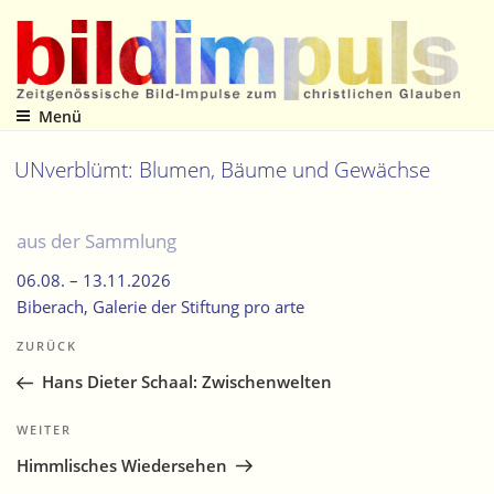
Zum
Inhalt
springen
Menü
Zeitgenössische Bild-Impulse zum christlichen Glauben
UNverblümt: Blumen, Bäume und Gewächse
aus der Sammlung
06.08. –
13.11.2026
Biberach
, Galerie der Stiftung pro arte
Beitragsnavigation
Vorheriger
ZURÜCK
Beitrag
Hans Dieter Schaal: Zwischenwelten
Nächster
WEITER
Beitrag
Himmlisches Wiedersehen