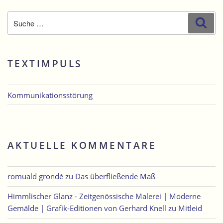
Suche
Suc
nach:
TEXTIMPULS
Kommunikationsstörung
AKTUELLE KOMMENTARE
romuald grondé
zu
Das überfließende Maß
Himmlischer Glanz - Zeitgenössische Malerei | Moderne
Gemälde | Grafik-Editionen von Gerhard Knell
zu
Mitleid