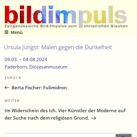
Zum
Inhalt
springen
Menü
Zeitgenössische Bild-Impulse zum christlichen Glauben
Ursula Jüngst: Malen gegen die Dunkelheit
09.03. –
04.08.2024
Paderborn
, Diözesanmuseum
Beitragsnavigation
Vorheriger
ZURÜCK
Beitrag
Berta Fischer: Fulimidron
Nächster
WEITER
Beitrag
Im Widerschein des Ich. Vier Künstler der Moderne auf
der Suche nach dem religiösen Grund.
Suche