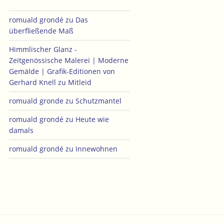
romuald grondé
zu
Das
überfließende Maß
Himmlischer Glanz -
Zeitgenössische Malerei | Moderne
Gemälde | Grafik-Editionen von
Gerhard Knell
zu
Mitleid
romuald gronde
zu
Schutzmantel
romuald grondé
zu
Heute wie
damals
romuald grondé
zu
Innewohnen