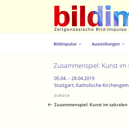
Zum
Inhalt
springen
Zeitgenössische Bild-Impulse zum 
Bildimpulse
Ausstellungen
Zusammenspiel: Kunst im
05.04. –
28.04.2019
Stuttgart
, Katholische Kirchengem
Beitragsnavigation
Vorheriger
ZURÜCK
Beitrag
Zusammenspiel: Kunst im sakrale