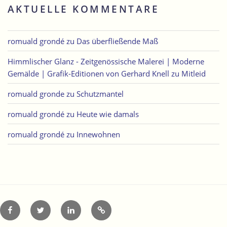
AKTUELLE KOMMENTARE
romuald grondé
zu
Das überfließende Maß
Himmlischer Glanz - Zeitgenössische Malerei | Moderne
Gemälde | Grafik-Editionen von Gerhard Knell
zu
Mitleid
romuald gronde
zu
Schutzmantel
romuald grondé
zu
Heute wie damals
romuald grondé
zu
Innewohnen
Facebook
Twitter
LinkedIn
Xing