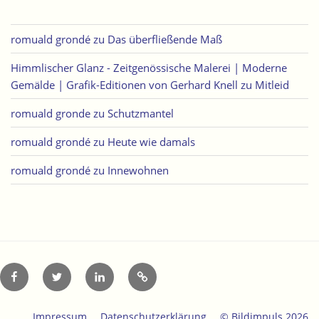
romuald grondé
zu
Das überfließende Maß
Himmlischer Glanz - Zeitgenössische Malerei | Moderne
Gemälde | Grafik-Editionen von Gerhard Knell
zu
Mitleid
romuald gronde
zu
Schutzmantel
romuald grondé
zu
Heute wie damals
romuald grondé
zu
Innewohnen
Facebook
Twitter
LinkedIn
Xing
Impressum
Datenschutzerklärung
© Bildimpuls 2026