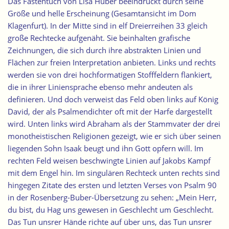
Das Fastentuch von Lisa Huber beeindruckt durch seine
Größe und helle Erscheinung (
Gesamtansicht im Dom
Klagenfurt
). In der Mitte sind in elf Dreierreihen 33 gleich
große Rechtecke aufgenäht. Sie beinhalten grafische
Zeichnungen, die sich durch ihre abstrakten Linien und
Flächen zur freien Interpretation anbieten. Links und rechts
werden sie von drei hochformatigen Stofffeldern flankiert,
die in ihrer Liniensprache ebenso mehr andeuten als
definieren. Und doch verweist das Feld oben links auf König
David, der als Psalmendichter oft mit der Harfe dargestellt
wird. Unten links wird Abraham als der Stammvater der drei
monotheistischen Religionen gezeigt,
wie er sich über seinen
liegenden Sohn Isaak beugt und ihn Gott opfern will
. Im
rechten Feld weisen beschwingte Linien auf Jakobs Kampf
mit dem Engel hin. Im singulären Rechteck unten rechts sind
hingegen Zitate des ersten und letzten Verses von Psalm 90
in der Rosenberg-Buber-Übersetzung zu sehen: „Mein Herr,
du bist, du Hag uns gewesen in Geschlecht um Geschlecht.
Das Tun unsrer Hände richte auf über uns, das Tun unsrer