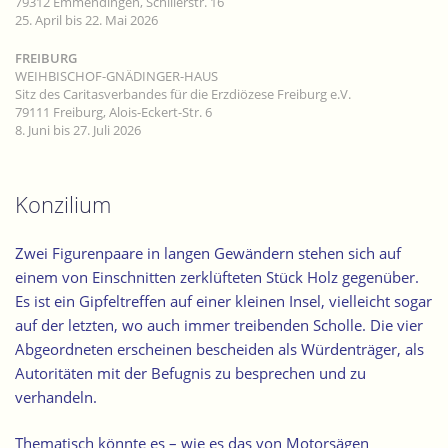
79312 Emmendingen, Schillerstr. 16
25. April bis 22. Mai 2026
FREIBURG
WEIHBISCHOF-GNÄDINGER-HAUS
Sitz des Caritasverbandes für die Erzdiözese Freiburg e.V.
79111 Freiburg, Alois-Eckert-Str. 6
8. Juni bis 27. Juli 2026
Konzilium
Zwei Figurenpaare in langen Gewändern stehen sich auf
einem von Einschnitten zerklüfteten Stück Holz gegenüber.
Es ist ein
Gipfeltreffen auf einer kleinen Insel
, vielleicht sogar
auf der letzten, wo auch immer treibenden Scholle. Die vier
Abgeordneten erscheinen bescheiden als Würdenträger, als
Autoritäten mit der Befugnis zu besprechen und zu
verhandeln.
Thematisch könnte es – wie es das von Motorsägen