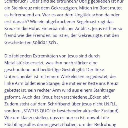
Schiffbruch? Oder sind sie ertrunken? Übrig geblieben ist nur
ein Steinkreuz mit dem Gekreuzigten. Mitten im Boot mutet
es befremdend an. War es vor dem Unglück schon da oder
erst danach? Wie ein abgebrochener Segelmast ragt das
Kreuz in die Höhe. Ein erbärmlicher Anblick. Jesus ist hier so
fremd wie die Fremden. So ist er, der Gekreuzigte, mit den
solidarisch
.
Gescheiterten
Die fehlenden Extremitäten von Jesus sind durch
Metallstücke ersetzt, was ihm noch stärker eine
geschundene und bedürftige Gestalt gibt. Der linke
Unterschenkel ist mit einem Winkeleisen angedeutet, der
linke Arm bildet eine Stange, die mit einer Kette ans Kreuz
gekettet ist, sein rechter Arm wird aus einem Stahlträger
geformt. Auch das Kreuz hat verschiedene „Ecken ab“.
Zudem steht auf dem Schriftband über Jesus nicht I.N.R.I.,
sondern „STATUS QUO“ (= bestehender aktueller Zustand).
Wie um klar zu stellen, dass es nun so ist, obwohl die
Flüchtlinge alles daran gesetzt haben, um der Bedrohung