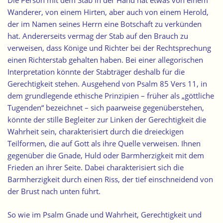
Die
Person mit dem Stab in der Hand
hat etwas von einem
Wanderer, von einem Hirten, aber auch von einem Herold,
der im Namen seines Herrn eine Botschaft zu verkünden
hat. Andererseits vermag der Stab auf den Brauch zu
verweisen, dass Könige und Richter bei der Rechtsprechung
einen Richterstab gehalten haben. Bei einer allegorischen
Interpretation könnte der Stabträger deshalb für die
Gerechtigkeit stehen. Ausgehend von Psalm 85 Vers 11, in
dem grundlegende ethische Prinzipien – früher als „göttliche
Tugenden“ bezeichnet – sich paarweise gegenüberstehen,
könnte der stille Begleiter zur Linken der Gerechtigkeit die
Wahrheit sein, charakterisiert durch die dreieckigen
Teilformen, die auf Gott als ihre Quelle verweisen.
Ihnen
gegenüber die Gnade, Huld oder Barmherzigkeit mit dem
Frieden an ihrer Seite
. Dabei charakterisiert sich die
Barmherzigkeit durch einen Riss, der tief einschneidend von
der Brust nach unten führt.
So wie im Psalm Gnade und Wahrheit, Gerechtigkeit und