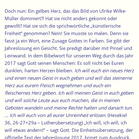
Doch nun: Ein gelbes Herz, das das Bild von Ulrike Wilke-
Müller dominiert?! Hat sie nicht anders gekonnt oder
gewollt? Hat sie sich die sprichwörtliche „künstlerische
Freiheit“ genommen? Nein! Sie musste so malen. Denn sie
fasst ja ein Wort, eine Zusage Gottes in Farben. Sie gibt der
Jahreslosung ein Gesicht. Sie predigt darüber mit Pinsel und
Leinwand. In dem Bibelwort für unseren Weg durch das Jahr
2017 sagt Gott seinen Menschen: Es soll nicht bei Euren
dunklen, harten Herzen bleiben.
Ich will euch ein neues Herz
und einen neuen Geist in euch geben und will das steinerne
Herz aus eurem Fleisch wegnehmen und euch ein
fleischernes Herz geben. Ich will meinen Geist in euch geben
und will solche Leute aus euch machen, die in meinen
Geboten wandeln und meine Rechte halten und danach tun.
… Ich will euch von all eurer Unreinheit erlösen.
(Hesekiel
36, 26-27+29a – Lutherübersetzung) „Ich will, ich will, ich
will etwas ändern!“ – sagt Gott. Die Einheitsübersetzung, der
offizielle Text der Jahreslosung 2017, bringt zum Ausdruck,