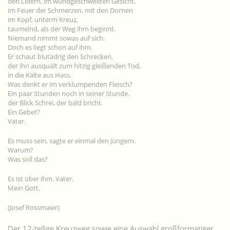
den Lidern, im wundgeschwellten Gesicht,
im Feuer der Schmerzen, mit den Dornen
im Kopf, unterm Kreuz,
taumelnd, als der Weg ihm beginnt.
Niemand nimmt sowas auf sich.
Doch es liegt schon auf ihm.
Er schaut blutädrig den Schrecken,
der ihn ausquält zum hitzig gleißenden Tod,
in die Kälte aus Hass.
Was denkt er im verklumpenden Fleisch?
Ein paar Stunden noch in seiner Stunde.
der Blick Schrei, der bald bricht.
Ein Gebet?
Vater.
Es muss sein, sagte er einmal den Jüngern.
Warum?
Was soll das?
Es ist über ihm. Vater.
Mein Gott.
(Josef Rossmaier)
Der 12-teilige Kreuzweg sowie eine Auswahl großformatiger