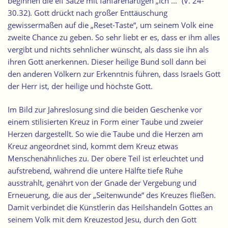
beginnen die elf Sätze mit fanfarenartigen „Ich …“ (V. 24-
30.32). Gott drückt nach großer Enttäuschung
gewissermaßen auf die „Reset-Taste“, um seinem Volk eine
zweite Chance zu geben. So sehr liebt er es, dass er ihm alles
vergibt und nichts sehnlicher wünscht, als dass sie ihn als
ihren Gott anerkennen. Dieser heilige Bund soll dann bei
den anderen Völkern zur Erkenntnis führen, dass Israels Gott
der Herr ist, der heilige und höchste Gott.
Im Bild zur Jahreslosung sind die beiden Geschenke vor
einem stilisierten Kreuz in Form einer Taube und zweier
Herzen dargestellt. So wie die Taube und die Herzen am
Kreuz angeordnet sind, kommt dem Kreuz etwas
Menschenähnliches zu. Der obere Teil ist erleuchtet und
aufstrebend, während die untere Hälfte tiefe Ruhe
ausstrahlt, genährt von der Gnade der Vergebung und
Erneuerung, die aus der „Seitenwunde“ des Kreuzes fließen.
Damit verbindet die Künstlerin das Heilshandeln Gottes an
seinem Volk mit dem Kreuzestod Jesu, durch den Gott