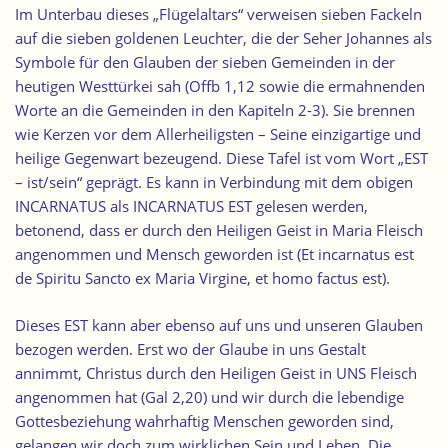
Im Unterbau dieses „Flügelaltars“ verweisen
sieben Fackeln
auf die sieben goldenen Leuchter, die der Seher Johannes als
Symbole für den Glauben der sieben Gemeinden in der
heutigen Westtürkei sah (Offb 1,12 sowie die ermahnenden
Worte an die Gemeinden in den Kapiteln 2-3). Sie brennen
wie Kerzen vor dem Allerheiligsten – Seine einzigartige und
heilige Gegenwart bezeugend. Diese Tafel ist vom Wort „EST
– ist/sein“ geprägt. Es kann in Verbindung mit dem obigen
INCARNATUS als INCARNATUS EST gelesen werden,
betonend, dass er durch den Heiligen Geist in Maria Fleisch
angenommen und Mensch geworden ist (Et incarnatus est
de Spiritu Sancto ex Maria Virgine, et homo factus est).
Dieses EST kann aber ebenso auf uns und unseren Glauben
bezogen werden. Erst wo der Glaube in uns Gestalt
annimmt, Christus durch den Heiligen Geist in UNS Fleisch
angenommen hat (Gal 2,20) und wir durch die lebendige
Gottesbeziehung wahrhaftig Menschen geworden sind,
gelangen wir doch zum wirklichen Sein und Leben. Die