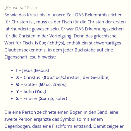
„Konserve“ Fisch
So wie das Kreuz bis in unsere Zeit DAS Bekenntniszeichen
für Christen ist, muss es der Fisch für die Christen der ersten
Jahrhunderte gewesen sein. Er war DAS Erkennungszeichen
für die Christen in der Verfolgung. Denn das griechische
Wort für Fisch, ἰχθύς (ichthýs), enthält ein stichwortartiges
Glaubensbekenntnis, in dem jeder Buchstabe auf eine
Eigenschaft Jesu hinweist:
I
– Jesus (
I
ēsoũs)
Χ
– Christus (
Χ
ριστὸς/
Ch
ristòs , der Gesalbte)
Θ
– Gottes (
Θ
εού,
th
eoú
)
Υ
– Sohn (
Υ
ἱὸς)
Σ
– Erlöser
(
Σ
ωτήρ, sotér)
Die eine Person zeichnete einen Bogen in den Sand, eine
zweite Person ergänzte das Symbol so mit einem
Gegenbogen, dass eine Fischform entstand. Damit zeigte er