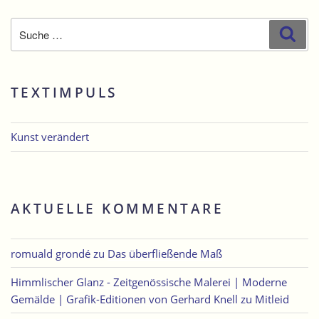
Suche
Suc
nach:
TEXTIMPULS
Kunst verändert
AKTUELLE KOMMENTARE
romuald grondé
zu
Das überfließende Maß
Himmlischer Glanz - Zeitgenössische Malerei | Moderne
Gemälde | Grafik-Editionen von Gerhard Knell
zu
Mitleid