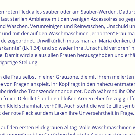
f den roten Fleck alles sauber oder am Sauber-Werden. Dadur
fast sterilen Ambiente mit den wenigen Accessoires so gege
nd Waschen, Verunreinigen und Reinwaschen, Unschuld un
rt und mit der auf den Waschmaschinen „erhöhten“ Frau m
de zugeordnet. Unwillkürlich muss man an Maria denken, d
rkannte“ (Lk 1,34) und so weder ihre „Unschuld verloren“ ha
e. Damit wird sie aus allen Frauen herausgehoben und erhäl
gartige Stellung.
ch die Frau selbst in einer Grauzone, die mit ihrem melierte
lle von Fragen anspielt. Ihr Kopf ragt in den nahezu entmate
überirdische Transzendenz andeutet. Doch während ihr Obe
freien Dekolleté und den bloßen Armen eher freizügig offen
n Kleid schamhaft verhüllt. Auch steht die weiße Lilie symbo
lt der rote Fleck auf dem Laken ihre Unversehrtheit in Frage.
t auf den ersten Blick grauen Alltag. Volle Waschmaschinen
mit unerwünschten Gerüchen belastete Kleidungsstücke wie