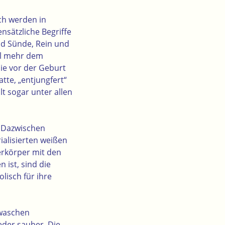
ch werden in
nsätzliche Begriffe
d Sünde, Rein und
al mehr dem
ie vor der Geburt
tte, „entjungfert“
t sogar unter allen
n Dazwischen
rialisierten weißen
rkörper mit den
 ist, sind die
lisch für ihre
 waschen
der sauber. Die