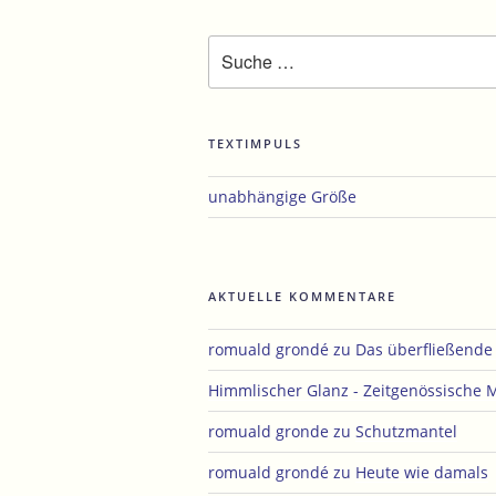
Suche
nach:
TEXTIMPULS
unabhängige Größe
AKTUELLE KOMMENTARE
romuald grondé
zu
Das überfließend
Himmlischer Glanz - Zeitgenössische 
romuald gronde
zu
Schutzmantel
romuald grondé
zu
Heute wie damals