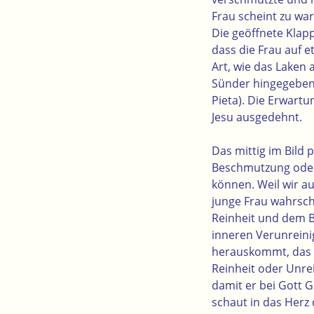
Frau scheint zu war
Die geöffnete Klapp
dass die Frau auf 
Art, wie das Laken 
Sünder hingegeben 
Pieta). Die Erwartu
Jesu ausgedehnt.
Das mittig im Bild 
Beschmutzung oder 
können. Weil wir a
junge Frau wahrsch
Reinheit und dem Bl
inneren Verunreini
herauskommt, das m
Reinheit oder Unrei
damit er bei Gott 
schaut in das Herz 