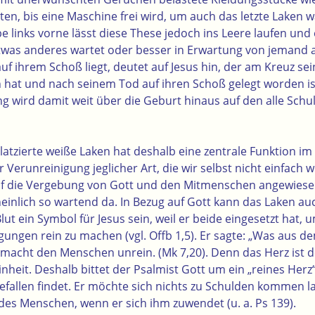
ten, bis eine Maschine frei wird, um auch das letzte Laken
e links vorne lässt diese These jedoch ins Leere laufen un
etwas anderes wartet oder besser in Erwartung von jemand 
auf ihrem Schoß liegt, deutet auf Jesus hin, der am Kreuz sei
hat und nach seinem Tod auf ihren Schoß gelegt worden ist
ng wird damit weit über die Geburt hinaus auf den alle Schu
platzierte weiße Laken hat deshalb eine zentrale Funktion im B
Verunreinigung jeglicher Art, die wir selbst nicht einfach
uf die Vergebung von Gott und den Mitmenschen angewiesen 
einlich so wartend da. In Bezug auf Gott kann das Laken a
ut ein Symbol für Jesus sein, weil er beide eingesetzt hat,
gungen rein zu machen (vgl. Offb 1,5). Er sagte: „Was aus
acht den Menschen unrein. (Mk 7,20). Denn das Herz ist d
nheit. Deshalb bittet der Psalmist Gott um ein „reines Herz“ 
Gefallen findet. Er möchte sich nichts zu Schulden kommen 
des Menschen, wenn er sich ihm zuwendet (u. a. Ps 139).