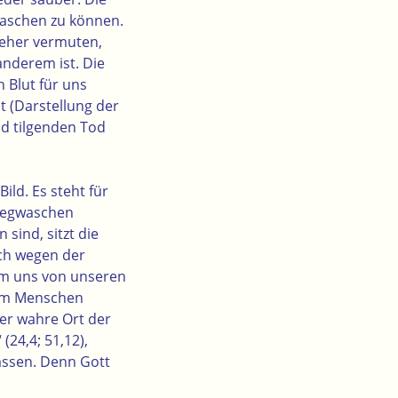
 waschen zu können.
d eher vermuten,
anderem ist. Die
n Blut für uns
 (Darstellung der
ld tilgenden Tod
ild. Es steht für
 wegwaschen
sind, sitzt die
uch wegen der
 um uns von unseren
 dem Menschen
er wahre Ort der
(24,4; 51,12),
lassen. Denn Gott