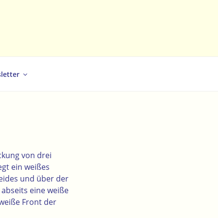
letter
ckung von drei
gt ein weißes
leides und über der
 abseits eine weiße
 weiße Front der