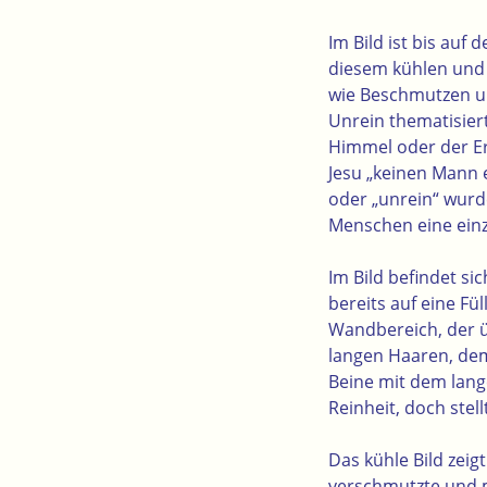
Im Bild ist bis au
diesem kühlen und 
wie Beschmutzen u
Unrein thematisie
Himmel oder der Er
Jesu „keinen Mann e
oder „unrein“ wurd
Menschen eine einzi
Im Bild befindet si
bereits auf eine Fü
Wandbereich, der 
langen Haaren, dem 
Beine mit dem lange
Reinheit, doch stel
Das kühle Bild zeig
verschmutzte und 