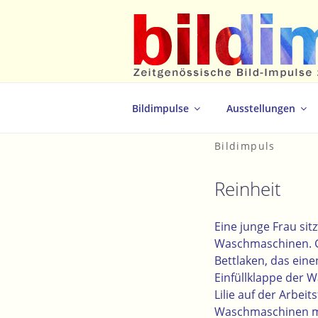
Zum
Inhalt
springen
Zeitgenössische Bild-Impulse zum 
Bildimpulse
Ausstellungen
Bildimpuls
Reinheit
Eine junge Frau si
Waschmaschinen. Ge
Bettlaken, das eine
Einfüllklappe der 
Lilie auf der Arbei
Waschmaschinen m